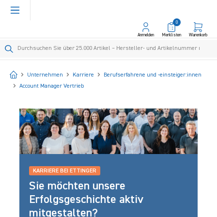
alt springen
0
Anmelden
Merklisten
Warenkorb
Startseite
Unternehmen
Karriere
Berufserfahrene und -einsteiger:innen
Account Manager Vertrieb
KARRIERE BEI ETTINGER
Sie möchten unsere
Erfolgsgeschichte aktiv
mitgestalten?