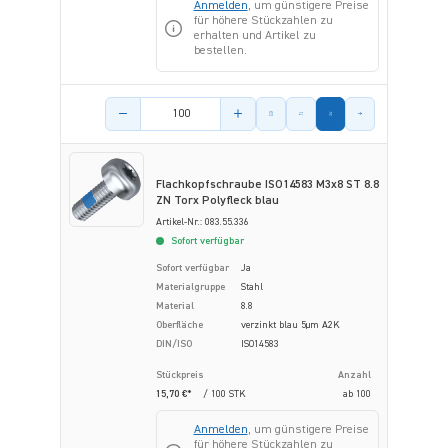
Anmelden
, um günstigere Preise
für höhere Stückzahlen zu
erhalten und Artikel zu
bestellen.
Menge des Artikels
Flachkopfschraube ISO14583 M3x8 ST 8.8
ZN Torx Polyfleck blau
Artikel-Nr.: 083.55.336
Sofort verfügbar
Sofort verfügbar
Ja
Materialgruppe
Stahl
Material
8.8
Oberfläche
verzinkt blau 5µm A2K
DIN/ISO
ISO14583
Stückpreis
Anzahl
15,70 €*
/ 100 STK
ab
100
Anmelden
, um günstigere Preise
für höhere Stückzahlen zu