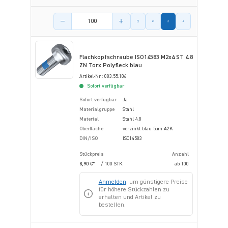
Menge des Artikels
Flachkopfschraube ISO14583 M2x4 ST 4.8
ZN Torx Polyfleck blau
Artikel-Nr.: 083.55.106
Sofort verfügbar
Sofort verfügbar
Ja
Materialgruppe
Stahl
Material
Stahl 4.8
Oberfläche
verzinkt blau 5µm A2K
DIN/ISO
ISO14583
Stückpreis
Anzahl
8,90 €*
/ 100 STK
ab
100
Anmelden
, um günstigere Preise
für höhere Stückzahlen zu
erhalten und Artikel zu
bestellen.