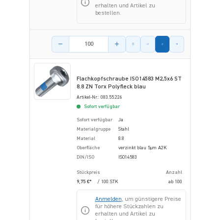
erhalten und Artikel zu
bestellen.
Menge des Artikels
Flachkopfschraube ISO14583 M2,5x6 ST
8.8 ZN Torx Polyfleck blau
Artikel-Nr.: 083.55.226
Sofort verfügbar
Sofort verfügbar
Ja
Materialgruppe
Stahl
Material
8.8
Oberfläche
verzinkt blau 5µm A2K
DIN/ISO
ISO14583
Stückpreis
Anzahl
9,75 €*
/ 100 STK
ab
100
Anmelden
, um günstigere Preise
für höhere Stückzahlen zu
erhalten und Artikel zu