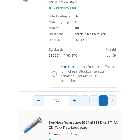
Artikel-Nr.: 083.55.246
Sofort verfügbar
Sofort verfügbar
Ja
Materialgruppe
Stahl
Material
8.8
Oberfläche
verzinkt blau 5µm A2K
DIN/ISO
ISO14583
Stückpreis
Anzahl
26,20 €*
/ 100 STK
ab
100
Anmelden
, um günstigere Preise
für höhere Stückzahlen zu
erhalten und Artikel zu
bestellen.
Menge des Artikels
Senkkopfschraube ISO14581 M3x6 ST 4.8
ZN Torx Polyfleck blau
Artikel-Nr.: 001.55.326