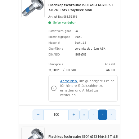
Flachkopfschraube ISO14583 M3x30 ST
4.8 ZN Torx Polyfleck blau
Artikel-Nr.: 083.55.396
Sofort verfügbar
Sofort verfügbar
Ja
Materialgruppe
Stahl
Material
Stahl 4.8
Oberfläche
verzinkt blau 5µm A2K
DIN/ISO
ISO14583
Stückpreis
Anzahl
21,10 €*
/ 100 STK
ab
100
Anmelden
, um günstigere Preise
für höhere Stückzahlen zu
erhalten und Artikel zu
bestellen.
Menge des Artikels
Flachkopfschraube ISO14583 M4x6 ST 4.8