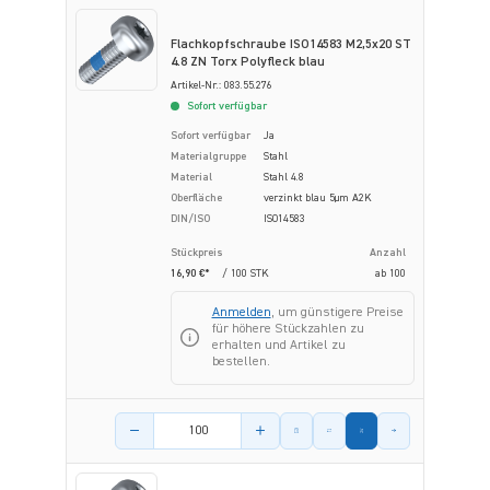
Flachkopfschraube ISO14583 M2,5x20 ST
4.8 ZN Torx Polyfleck blau
Artikel-Nr.: 083.55.276
Sofort verfügbar
Sofort verfügbar
Ja
Materialgruppe
Stahl
Material
Stahl 4.8
Oberfläche
verzinkt blau 5µm A2K
DIN/ISO
ISO14583
Stückpreis
Anzahl
16,90 €*
/ 100 STK
ab
100
Anmelden
, um günstigere Preise
für höhere Stückzahlen zu
erhalten und Artikel zu
bestellen.
Menge des Artikels