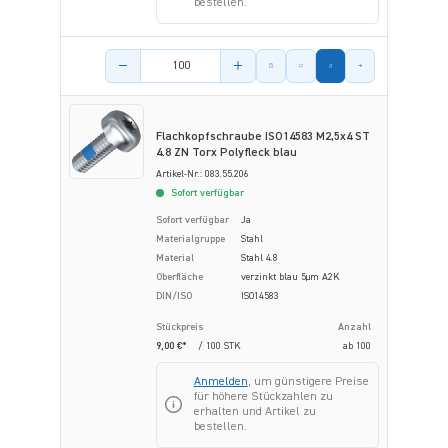
bestellen.
Menge des Artikels
Flachkopfschraube ISO14583 M2,5x4 ST
4.8 ZN Torx Polyfleck blau
Artikel-Nr.: 083.55.206
Sofort verfügbar
Sofort verfügbar
Ja
Materialgruppe
Stahl
Material
Stahl 4.8
Oberfläche
verzinkt blau 5µm A2K
DIN/ISO
ISO14583
Stückpreis
Anzahl
9,00 €*
/ 100 STK
ab
100
Anmelden
, um günstigere Preise
für höhere Stückzahlen zu
erhalten und Artikel zu
bestellen.