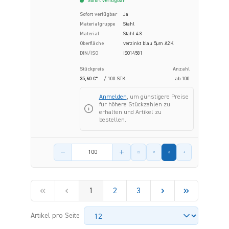
Sofort verfügbar
Sofort verfügbar
Ja
Materialgruppe
Stahl
Material
Stahl 4.8
Oberfläche
verzinkt blau 5µm A2K
DIN/ISO
ISO14581
Stückpreis
Anzahl
35,60 €*
/ 100 STK
ab
100
Anmelden
, um günstigere Preise
für höhere Stückzahlen zu
erhalten und Artikel zu
bestellen.
Menge des Artikels
1
2
3
Artikel pro Seite