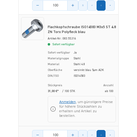
Menge des Artikels
Flachkopfschraube ISO14583 M3x5 ST 4.8
ZN Torx Polyfleck blau
Artikel-Nr.: 083.55.316
Sofort verfügbar
Sofort verfügbar
Ja
Materialgruppe
Stahl
Material
Stahl 4.8
Oberfläche
verzinkt blau 5µm A2K
DIN/ISO
ISO14583
Stückpreis
Anzahl
31,00 €*
/ 100 STK
ab
100
Anmelden
, um günstigere Preise
für höhere Stückzahlen zu
erhalten und Artikel zu
bestellen.
Menge des Artikels