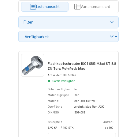
Listenansicht
Variantenansicht
Filter
Flachkopfschraube ISO14583 M3x6 ST 8.8
ZN Torx Polyfleck blau
Artikel-Nr.: 083.55.326
Sofort verfügbar
Sofort verfügbar
Ja
Materialgruppe
Stahl
Material
Stahl 8.8 bleifrei
Oberfläche
verzinkt blau 5µm A2K
DIN/ISO
ISO14583
Stückpreis
Anzahl
8,90 €*
/ 100 STK
ab
100