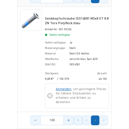
Senkkopfschraube ISO14581 M3x8 ST 8.8
ZN Torx Polyfleck blau
Artikel-Nr.: 001.55.336
Sofort verfügbar
Sofort verfügbar
Ja
Materialgruppe
Stahl
Material
Stahl 8.8 bleifrei
Oberfläche
verzinkt blau 5µm A2K
DIN/ISO
ISO14581
Stückpreis
Anzahl
9,65 €*
/ 100 STK
ab
100
Anmelden
, um günstigere Preise
für höhere Stückzahlen zu
erhalten und Artikel zu
bestellen.
Menge des Artikels