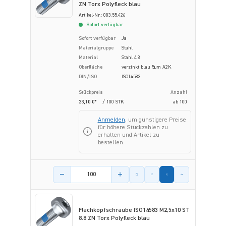
ZN Torx Polyfleck blau
Artikel-Nr.: 083.55.426
Sofort verfügbar
Sofort verfügbar
Ja
Materialgruppe
Stahl
Material
Stahl 4.8
Oberfläche
verzinkt blau 5µm A2K
DIN/ISO
ISO14583
Stückpreis
Anzahl
23,10 €*
/ 100 STK
ab
100
Anmelden
, um günstigere Preise
für höhere Stückzahlen zu
erhalten und Artikel zu
bestellen.
Menge des Artikels
Flachkopfschraube ISO14583 M2,5x10 ST
8.8 ZN Torx Polyfleck blau