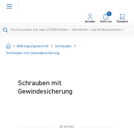
alt springen
0
Anmelden
Merklisten
Warenkorb
Startseite
Befestigungstechnik
Schrauben
Schrauben mit Gewindesicherung
Schrauben mit
Gewindesicherung
28 Artikel