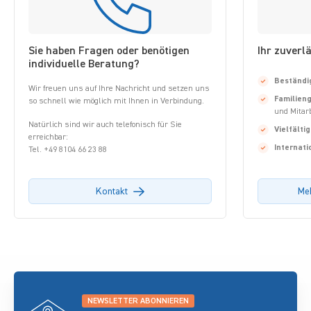
Sie haben Fragen oder benötigen
Ihr zuverl
individuelle Beratung?
Beständi
Wir freuen uns auf Ihre Nachricht und setzen uns
Familien
so schnell wie möglich mit Ihnen in Verbindung.
und Mitar
Natürlich sind wir auch telefonisch für Sie
Vielfältig
erreichbar:
Internati
Tel. +49 8104 66 23 88
Kontakt
Me
NEWSLETTER ABONNIEREN