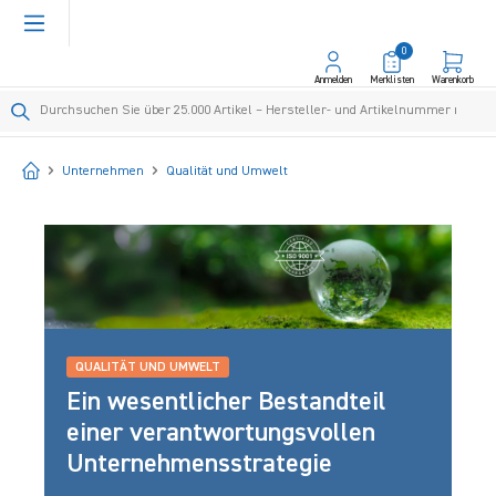
alt springen
0
Anmelden
Merklisten
Warenkorb
Startseite
Unternehmen
Qualität und Umwelt
QUALITÄT UND UMWELT
Ein wesentlicher Bestandteil
einer verantwortungsvollen
Unternehmensstrategie