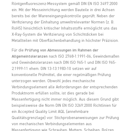
Röntgenfluoreszenz-Messystem gemäß DIN EN ISO 3497:2000
ein. Mit der Messeinrichtung werden Bauteile in drei Achsen
bereits bei der Wareneingangskontrolle geprüft. Neben der
Verifizierung der Einhaltung umweltrelevanter Normen (z. B.
RoHS) hinsichtlich kritischer Inhaltsstoffe ermöglicht uns das
X-Ray-System die Verifizierung von Schichtdicken bei
Metallteilen mit Oberflächenbehandlung in höchster Präzision.
Für die
Prüfung von Abmessungen im Rahmen der
Allgemeintoleranzen
nach ISO 2768-1:1991-06, Gewindemaßen
und Gewindetoleranzen nach DIN ISO 965-1 und DIN ISO 965-
2:1999-11 ehem. DIN 13-13:1983-10 setzen wir auf
konventionelle Prüfmittel, die einer regelmäßigen Prüfung
unterzogen werden. Obwohl jedes mechanische
Verbindungselement alle Anforderungen der entsprechenden
Produktnorm erfüllen sollte, ist dies gerade bei
Massenfertigung nicht immer möglich. Aus diesem Grund gibt
beispielsweise die Norm DIN EN ISO 3269:2000 Richtlinien für
ein Accepted Quality Limit AQL (annehmbare
Qualitätsgrenzlage) vor. Stichprobenanweisungen zur Prüfung
von mechanischen Verbindungselementen aus
Massenfertigung wie Schrauben, Muttern, Scheiben, Bolzen