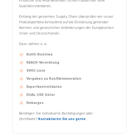
Prozesse und Mitarbeitenden sichern dauerhaft hohe
Qualitätsstandards.
Entlang der gesamten Supply Chain überprüfen wir unser
Produktportfolio fortlaufend auf die Einhaltung geltender
Normen und gesetzlicher Anforderungen der Europäischen
Union und Deutschlands.
Dazu zählen u. a.:
RoHS-Richtline
REACH-Verordnung
SVHC-Liste
Vorgaben zu Konfliktmineralien
Exportkontrolldaten
DUAL-USE-Güter
Embargos
Benötigen Sie individuelle Bestätigungen oder
Zertifikate?
Kontaktieren Sie uns gerne
.