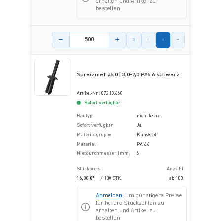
erhalten und Artikel zu
bestellen.
Menge des Artikels
Spreizniet ø6,0 | 3,0-7,0 PA6.6 schwarz
Artikel-Nr.: 072.13.660
Sofort verfügbar
Bautyp
nicht lösbar
Sofort verfügbar
Ja
Materialgruppe
Kunststoff
Material
PA 6.6
Nietdurchmesser [mm]
6
Stückpreis
Anzahl
16,80 €*
/ 100 STK
ab
100
Anmelden
, um günstigere Preise
für höhere Stückzahlen zu
erhalten und Artikel zu
bestellen.