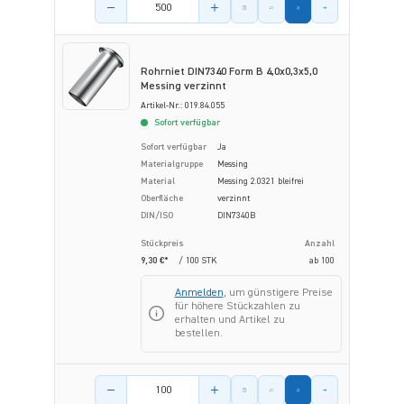
Menge des Artikels
Rohrniet DIN7340 Form B 4,0x0,3x5,0
Messing verzinnt
Artikel-Nr.: 019.84.055
Sofort verfügbar
Sofort verfügbar
Ja
Materialgruppe
Messing
Material
Messing 2.0321 bleifrei
Oberfläche
verzinnt
DIN/ISO
DIN7340B
Stückpreis
Anzahl
9,30 €*
/ 100 STK
ab
100
Anmelden
, um günstigere Preise
für höhere Stückzahlen zu
erhalten und Artikel zu
bestellen.
Menge des Artikels