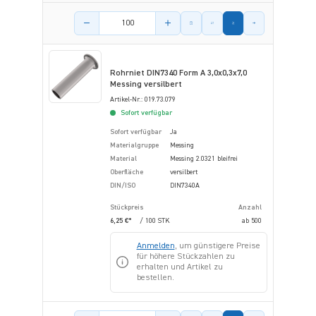
Menge des Artikels
Rohrniet DIN7340 Form A 3,0x0,3x7,0
Messing versilbert
Artikel-Nr.: 019.73.079
Sofort verfügbar
Sofort verfügbar
Ja
Materialgruppe
Messing
Material
Messing 2.0321 bleifrei
Oberfläche
versilbert
DIN/ISO
DIN7340A
Stückpreis
Anzahl
6,25 €*
/ 100 STK
ab
500
Anmelden
, um günstigere Preise
für höhere Stückzahlen zu
erhalten und Artikel zu
bestellen.