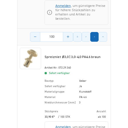
Anmelden
, um günstigere Preise
für höhere Stückzahlen zu
erhalten und Artikel zu
bestellen.
Menge des Artikels
Spreizniet Ø3,0 | 3,0-4,0 PA4.6 braun
Artikel-Nr.: 072.29.340
Sofort verfügbar
Bautyp
lösbar
Sofort verfügbar
Ja
Materialgruppe
Kunststoff
Material
PA 4.6
Nietdurchmesser [mm]
3
Stückpreis
Anzahl
33,90 €*
/ 100 STK
ab
100
Anmelden
, um günstigere Preise