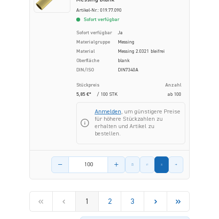
Artikel-Nr.: 019.77.090
Sofort verfügbar
Sofort verfügbar
Ja
Materialgruppe
Messing
Material
Messing 2.0321 bleifrei
Oberfläche
blank
DIN/ISO
DIN7340A
Stückpreis
Anzahl
5,85 €*
/ 100 STK
ab
100
Anmelden
, um günstigere Preise
für höhere Stückzahlen zu
erhalten und Artikel zu
bestellen.
Menge des Artikels
1
2
3