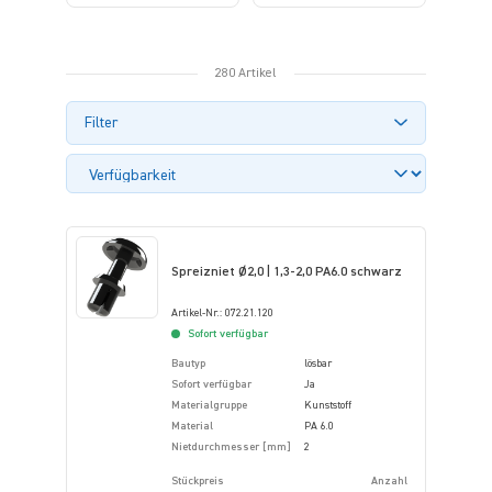
280 Artikel
Filter
Spreizniet Ø2,0 | 1,3-2,0 PA6.0 schwarz
Artikel-Nr.: 072.21.120
Sofort verfügbar
Bautyp
lösbar
Sofort verfügbar
Ja
Materialgruppe
Kunststoff
Material
PA 6.0
Nietdurchmesser [mm]
2
Stückpreis
Anzahl