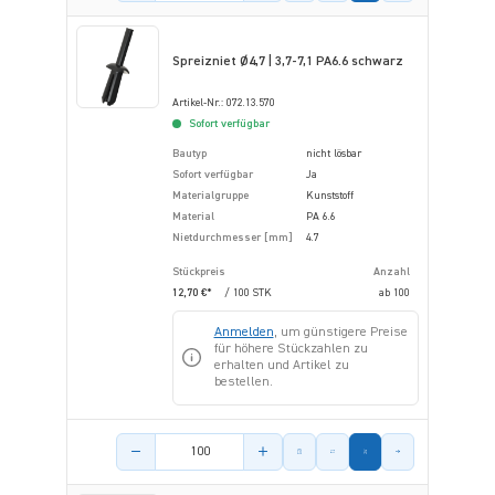
Spreizniet Ø4,7 | 3,7-7,1 PA6.6 schwarz
Artikel-Nr.: 072.13.570
Sofort verfügbar
Bautyp
nicht lösbar
Sofort verfügbar
Ja
Materialgruppe
Kunststoff
Material
PA 6.6
Nietdurchmesser [mm]
4.7
Stückpreis
Anzahl
12,70 €*
/ 100 STK
ab
100
Anmelden
, um günstigere Preise
für höhere Stückzahlen zu
erhalten und Artikel zu
bestellen.
Menge des Artikels