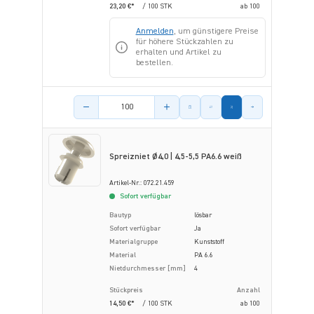
23,20 €*
/ 100 STK
ab
100
Anmelden
, um günstigere Preise
für höhere Stückzahlen zu
erhalten und Artikel zu
bestellen.
Menge des Artikels
Spreizniet Ø4,0 | 4,5-5,5 PA6.6 weiß
Artikel-Nr.: 072.21.459
Sofort verfügbar
Bautyp
lösbar
Sofort verfügbar
Ja
Materialgruppe
Kunststoff
Material
PA 6.6
Nietdurchmesser [mm]
4
Stückpreis
Anzahl
14,50 €*
/ 100 STK
ab
100