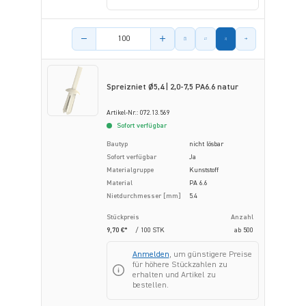
Menge des Artikels
Spreizniet Ø5,4 | 2,0-7,5 PA6.6 natur
Artikel-Nr.: 072.13.569
Sofort verfügbar
Bautyp
nicht lösbar
Sofort verfügbar
Ja
Materialgruppe
Kunststoff
Material
PA 6.6
Nietdurchmesser [mm]
5.4
Stückpreis
Anzahl
9,70 €*
/ 100 STK
ab
500
Anmelden
, um günstigere Preise
für höhere Stückzahlen zu
erhalten und Artikel zu
bestellen.