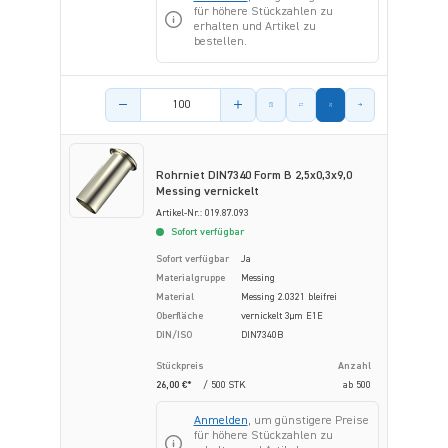
für höhere Stückzahlen zu
erhalten und Artikel zu
bestellen.
Menge des Artikels
Rohrniet DIN7340 Form B 2,5x0,3x9,0
Messing vernickelt
Artikel-Nr.: 019.87.093
Sofort verfügbar
Sofort verfügbar
Ja
Materialgruppe
Messing
Material
Messing 2.0321 bleifrei
Oberfläche
vernickelt 3µm E1E
DIN/ISO
DIN7340B
Stückpreis
Anzahl
26,00 €*
/ 500 STK
ab
500
Anmelden
, um günstigere Preise
für höhere Stückzahlen zu