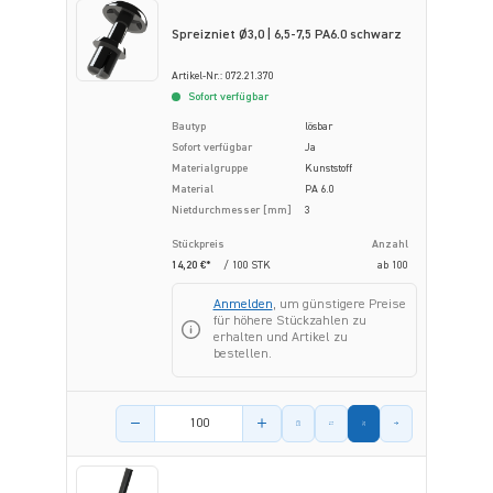
Spreizniet Ø3,0 | 6,5-7,5 PA6.0 schwarz
Artikel-Nr.: 072.21.370
Sofort verfügbar
Bautyp
lösbar
Sofort verfügbar
Ja
Materialgruppe
Kunststoff
Material
PA 6.0
Nietdurchmesser [mm]
3
Stückpreis
Anzahl
14,20 €*
/ 100 STK
ab
100
Anmelden
, um günstigere Preise
für höhere Stückzahlen zu
erhalten und Artikel zu
bestellen.
Menge des Artikels