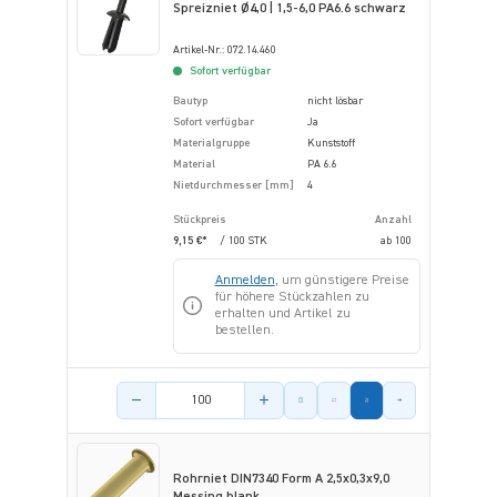
Spreizniet Ø4,0 | 1,5-6,0 PA6.6 schwarz
Artikel-Nr.: 072.14.460
Sofort verfügbar
Bautyp
nicht lösbar
Sofort verfügbar
Ja
Materialgruppe
Kunststoff
Material
PA 6.6
Nietdurchmesser [mm]
4
Stückpreis
Anzahl
9,15 €*
/ 100 STK
ab
100
Anmelden
, um günstigere Preise
für höhere Stückzahlen zu
erhalten und Artikel zu
bestellen.
Menge des Artikels
Rohrniet DIN7340 Form A 2,5x0,3x9,0
Messing blank