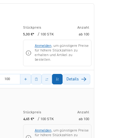
Stückpreis
Anzahl
5,30 €*
/ 100 STK
ab
100
Anmelden
, um günstigere Preise
für höhere Stückzahlen zu
erhalten und Artikel zu
bestellen.
s Artikels
Details
Stückpreis
Anzahl
4,65 €*
/ 100 STK
ab
100
Anmelden
, um günstigere Preise
für höhere Stückzahlen zu