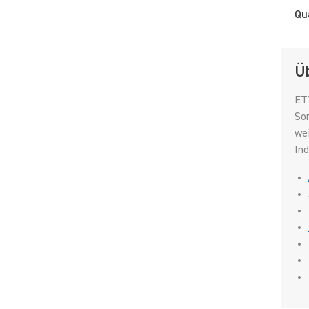
Qu
Ü
ETT
Sor
wei
Ind