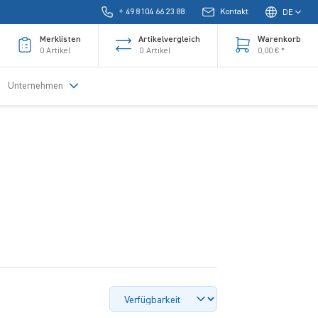
+ 49 8104 66 23 88
Kontakt
DE
Merklisten
Artikelvergleich
Warenkorb
0
Artikel
0
Artikel
0,00 € *
Unternehmen