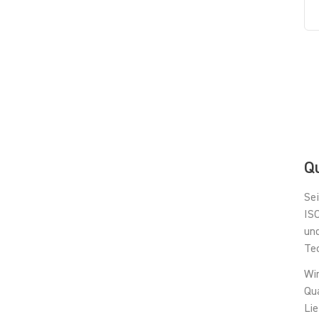
Qu
Sei
IS
und
Te
Wi
Qua
Lie