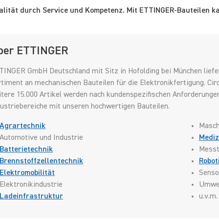
alität durch Service und Kompetenz. Mit ETTINGER-Bauteilen kauf
ber ETTINGER
INGER GmbH Deutschland mit Sitz in Hofolding bei München liefert
timent an mechanischen Bauteilen für die Elektronikfertigung. Circ
tere 15.000 Artikel werden nach kundenspezifischen Anforderungen g
ustriebereiche mit unseren hochwertigen Bauteilen.
Agrartechnik
Masch
Automotive und Industrie
Mediz
Batterietechnik
Messt
Brennstoffzellentechnik
Robot
Elektromobilität
Senso
Elektronikindustrie
Umwel
Ladeinfrastruktur
u.v.m.