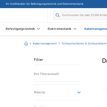
Ihr Großhändler für Befestigungstechnik und Elektromechanik.
springen
Zur Hauptnavigation springen
Befestigungstechnik
Elektromechanik
Kabelmanagem
Startseite
Kabelmanagement
Schlauchschellen & Schlauchkle
D
Filter
Ihre Filterauswahl:
Material