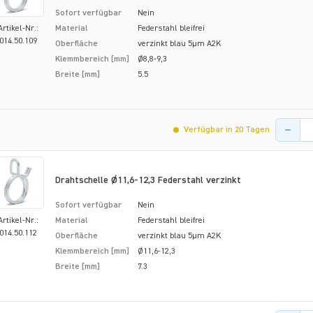
Sofort verfügbar
Nein
Artikel-Nr.:
Material
Federstahl bleifrei
014.50.109
Oberfläche
verzinkt blau 5µm A2K
Klemmbereich [mm]
Ø8,8-9,3
Breite [mm]
5.5
Menge de
Verfügbar in 20 Tagen
Drahtschelle Ø11,6-12,3 Federstahl verzinkt
Sofort verfügbar
Nein
Artikel-Nr.:
Material
Federstahl bleifrei
014.50.112
Oberfläche
verzinkt blau 5µm A2K
Klemmbereich [mm]
Ø11,6-12,3
Breite [mm]
7.3