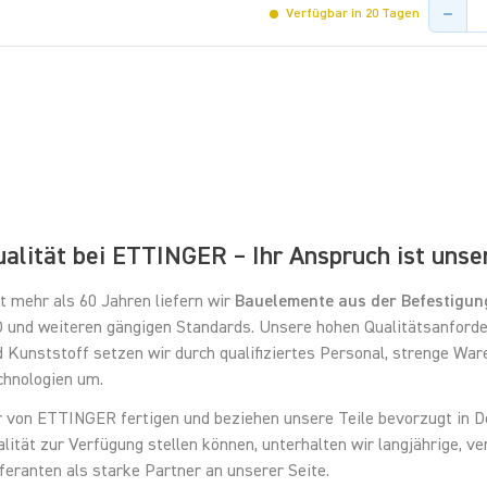
Menge de
Verfügbar in 20 Tagen
alität bei ETTINGER – Ihr Anspruch ist unse
t mehr als 60 Jahren liefern wir
Bauelemente aus der Befestigun
O und weiteren gängigen Standards. Unsere hohen Qualitätsanford
 Kunststoff setzen wir durch qualifiziertes Personal, strenge Wa
chnologien um.
r von ETTINGER fertigen und beziehen unsere Teile bevorzugt in D
lität zur Verfügung stellen können, unterhalten wir langjährige, 
feranten als starke Partner an unserer Seite.