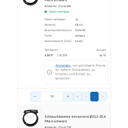
PA6.6 schwarz
Artikel-Nr.: 014.44.080
Sofort verfügbar
Sofort verfügbar
Ja
Material
PA 6.6
Brennbarkeitsklasse
UL94-V2
Farbe
schwarz
Klemmbereich [mm]
6,6-8,0
Stückpreis
Anzahl
4,00 €*
/ 10 STK
ab
10
Anmelden
, um günstigere Preise
für höhere Stückzahlen zu
erhalten und Artikel zu
bestellen.
Menge des Artikels
Schlauchklemme einrastend Ø22,2-25,4
PA6.6 schwarz
Artikel-Nr.: 014.43.250