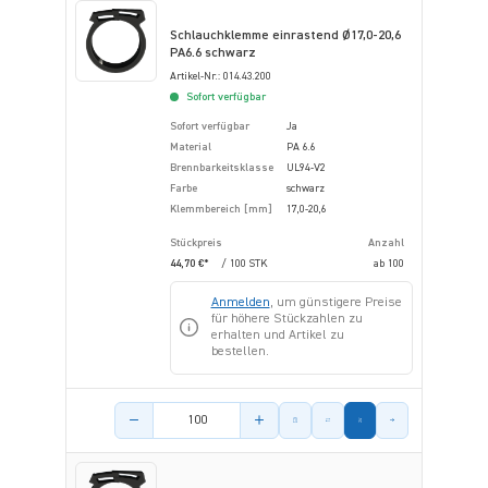
Schlauchklemme einrastend Ø17,0-20,6
PA6.6 schwarz
Artikel-Nr.: 014.43.200
Sofort verfügbar
Sofort verfügbar
Ja
Material
PA 6.6
Brennbarkeitsklasse
UL94-V2
Farbe
schwarz
Klemmbereich [mm]
17,0-20,6
Stückpreis
Anzahl
44,70 €*
/ 100 STK
ab
100
Anmelden
, um günstigere Preise
für höhere Stückzahlen zu
erhalten und Artikel zu
bestellen.
Menge des Artikels