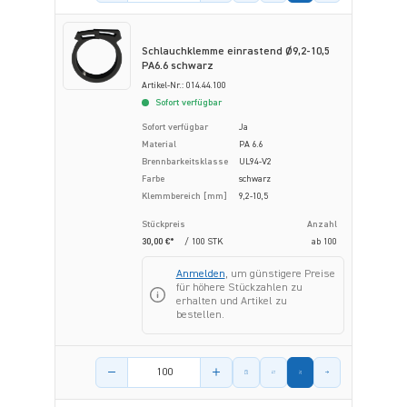
Schlauchklemme einrastend Ø9,2-10,5
PA6.6 schwarz
Artikel-Nr.: 014.44.100
Sofort verfügbar
Sofort verfügbar
Ja
Material
PA 6.6
Brennbarkeitsklasse
UL94-V2
Farbe
schwarz
Klemmbereich [mm]
9,2-10,5
Stückpreis
Anzahl
30,00 €*
/ 100 STK
ab
100
Anmelden
, um günstigere Preise
für höhere Stückzahlen zu
erhalten und Artikel zu
bestellen.
Menge des Artikels