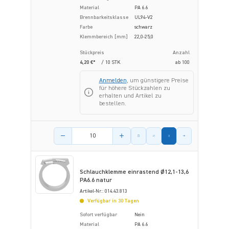
Material
PA 6.6
Brennbarkeitsklasse
UL94-V2
Farbe
schwarz
Klemmbereich [mm]
22,0-25,0
Stückpreis
Anzahl
4,20 €*
/ 10 STK
ab
100
Anmelden
, um günstigere Preise
für höhere Stückzahlen zu
erhalten und Artikel zu
bestellen.
Menge des Artikels
Schlauchklemme einrastend Ø12,1-13,6
PA6.6 natur
Artikel-Nr.: 014.43.813
Verfügbar in 30 Tagen
Sofort verfügbar
Nein
Material
PA 6.6