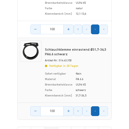
Brennbarkeitsklasse
UL94-V2
Farbe
natur
Klemmbereich [mm]
12,1-13,6
Menge des Artikels
Schlauchklemme einrastend Ø31,7-36,5
PA6.6 schwarz
Artikel-Nr.: 014.43.350
Verfügbar in 20 Tagen
Sofort verfügbar
Nein
Material
PA 6.6
Brennbarkeitsklasse
UL94-V2
Farbe
schwarz
Klemmbereich [mm]
31,7-36,5
Menge des Artikels