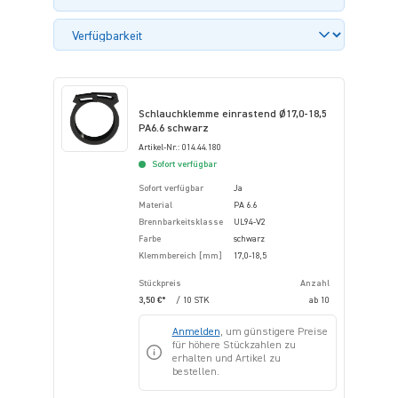
Schlauchklemme einrastend Ø17,0-18,5
PA6.6 schwarz
Artikel-Nr.: 014.44.180
Sofort verfügbar
Sofort verfügbar
Ja
Material
PA 6.6
Brennbarkeitsklasse
UL94-V2
Farbe
schwarz
Klemmbereich [mm]
17,0-18,5
Stückpreis
Anzahl
3,50 €*
/ 10 STK
ab
10
Anmelden
, um günstigere Preise
für höhere Stückzahlen zu
erhalten und Artikel zu
bestellen.