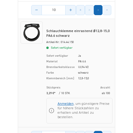
Menge des Artikels
Schlauchklemme einrastend Ø12,8-15,0
PA6.6 schwarz
Artikel-Nr.: 014.44.150
Sofort verfügbar
Sofort verfügbar
Ja
Material
PA 6.6
Brennbarkeitsklasse
UL94-V2
Farbe
schwarz
Klemmbereich [mm]
12,8-15,0
Stückpreis
Anzahl
3,29 €*
/ 10 STK
ab
100
Anmelden
, um günstigere Preise
für höhere Stückzahlen zu
erhalten und Artikel zu
bestellen.