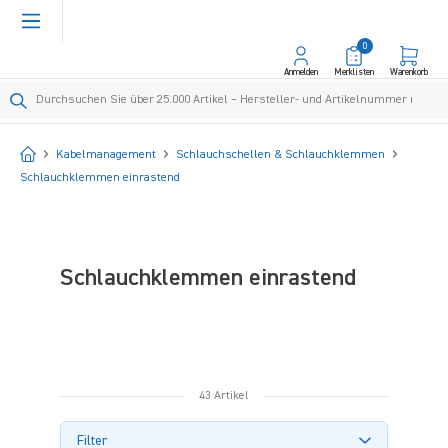
alt springen
0
Anmelden
Merklisten
Warenkorb
Startseite
Kabelmanagement
Schlauchschellen & Schlauchklemmen
Schlauchklemmen einrastend
Schlauchklemmen einrastend
43 Artikel
Filter