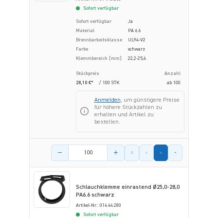
Sofort verfügbar
Sofort verfügbar
Ja
Material
PA 6.6
Brennbarkeitsklasse
UL94-V2
Farbe
schwarz
Klemmbereich [mm]
22,2-25,4
Stückpreis
Anzahl
28,10 €*
/ 100 STK
ab
100
Anmelden
, um günstigere Preise
für höhere Stückzahlen zu
erhalten und Artikel zu
bestellen.
Menge des Artikels
Schlauchklemme einrastend Ø25,0-28,0
PA6.6 schwarz
Artikel-Nr.: 014.44.280
Sofort verfügbar