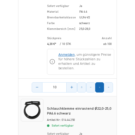
Sofort verfügbar
Ja
Material
PA 6.6
Brennbarkeitsklasse
UL94-V2
Farbe
schwarz
Klemmbereich [mm]
25,0-28,0
Stückpreis
Anzahl
4,20 €*
/ 10 STK
ab
100
Anmelden
, um günstigere Preise
für höhere Stückzahlen zu
erhalten und Artikel zu
bestellen.
Menge des Artikels
Schlauchklemme einrastend Ø22,0-25,0
PA6.6 schwarz
Artikel-Nr.: 014.44.250
Sofort verfügbar
Sofort verfügbar
Ja