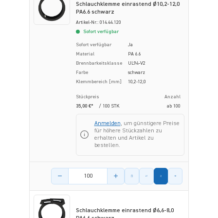
Schlauchklemme einrastend Ø10,2-12,0
PA6.6 schwarz
Artikel-Nr.: 014.44.120
Sofort verfügbar
Sofort verfügbar
Ja
Material
PA 6.6
Brennbarkeitsklasse
UL94-V2
Farbe
schwarz
Klemmbereich [mm]
10,2-12,0
Stückpreis
Anzahl
35,00 €*
/ 100 STK
ab
100
Anmelden
, um günstigere Preise
für höhere Stückzahlen zu
erhalten und Artikel zu
bestellen.
Menge des Artikels
Schlauchklemme einrastend Ø6,6-8,0