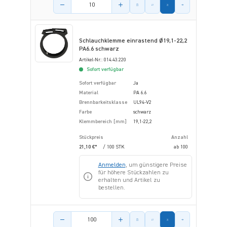
Menge des Artikels
Schlauchklemme einrastend Ø19,1-22,2
PA6.6 schwarz
Artikel-Nr.: 014.43.220
Sofort verfügbar
Sofort verfügbar
Ja
Material
PA 6.6
Brennbarkeitsklasse
UL94-V2
Farbe
schwarz
Klemmbereich [mm]
19,1-22,2
Stückpreis
Anzahl
21,10 €*
/ 100 STK
ab
100
Anmelden
, um günstigere Preise
für höhere Stückzahlen zu
erhalten und Artikel zu
bestellen.
Menge des Artikels