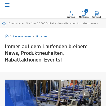
alt springen
0
Anmelden
Merklisten
Warenkorb
Startseite
Unternehmen
Aktuelles
Immer auf dem Laufenden bleiben:
News, Produktneuheiten,
Rabattaktionen, Events!