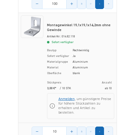
Menge des Artikels
Montagewinkel 19,1x19,1x14,2mm ohne
Gewinde
Artikel-Nr.: 014.82.118
Sofort verfügbar
Bautyp
Rechtwinklig
Sofort verfügbar
Ja
Materialgruppe
Aluminium
Material
Aluminium
Oberfläche
blank
Stückpreis
Anzahl
3,00 €*
/ 10 STK
ab
10
Anmelden
, um günstigere Preise
für höhere Stückzahlen zu
erhalten und Artikel zu
bestellen.
Menge des Artikels