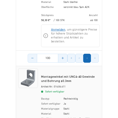
Material
Stahl bleifrei
Oberfläche
verzinkt blau 5µm A2K
Stückpreis
Anzahl
58,30 €*
/ 100 STK
ab
100
Anmelden
, um günstigere Preise
für höhere Stückzahlen zu
erhalten und Artikel zu
bestellen.
Menge des Artikels
Montagewinkel mit UNC4-40 Gewinde
und Bohrung ø3.3mm
Artikel-Nr.: 014.84.411
Sofort verfügbar
Bautyp
Rechtwinklig
Sofort verfügbar
Ja
Materialgruppe
Stahl
Material
Stahl