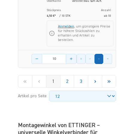
Oberfläche
verzinkt blau 5µm A2K
Stückpreis
Anzahl
4,50 €*
/ 10 STK
ab
10
Anmelden
, um günstigere Preise
für höhere Stückzahlen zu
erhalten und Artikel zu
bestellen.
Menge des Artikels
1
2
3
Artikel pro Seite
Montagewinkel von ETTINGER –
universelle Winkelverbinder für