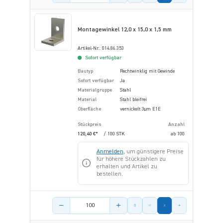
Montagewinkel 12,0 x 15,0 x 1,5 mm
Artikel-Nr.: 014.86.353
Sofort verfügbar
Bautyp
Rechtwinklig mit Gewinde
Sofort verfügbar
Ja
Materialgruppe
Stahl
Material
Stahl bleifrei
Oberfläche
vernickelt 3µm E1E
Stückpreis
Anzahl
120,40 €*
/ 100 STK
ab
100
Anmelden
, um günstigere Preise
für höhere Stückzahlen zu
erhalten und Artikel zu
bestellen.
Menge des Artikels