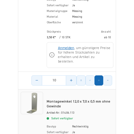
Sofort verfügbar
Ja
Materialgruppe
Messing
Material
Messing
Oberfläche
verzinnt
Stückpreis
Anzahl
3,50 €*
/ 10 STK
ab
10
Anmelden
, um günstigere Preise
für höhere Stückzahlen zu
erhalten und Artikel zu
bestellen.
Menge des Artikels
Montagewinkel 12,0 x 7,0 x 0,5 mm ohne
Gewinde
Artikel-Nr.: 014.86.113
Sofort verfügbar
Bautyp
Rechtwinklig
Sofort verfügbar
Ja