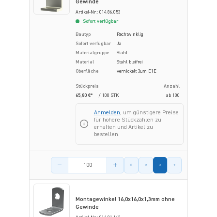
Gewinde
Artikel-Nr.: 014.86.053
Sofort verfügbar
Bautyp
Rechtwinklig
Sofort verfügbar
Ja
Materialgruppe
Stahl
Material
Stahl bleifrei
Oberfläche
vernickelt 3µm E1E
Stückpreis
Anzahl
65,80 €*
/ 100 STK
ab
100
Anmelden
, um günstigere Preise
für höhere Stückzahlen zu
erhalten und Artikel zu
bestellen.
Menge des Artikels
Montagewinkel 16,0x16,0x1,3mm ohne
Gewinde