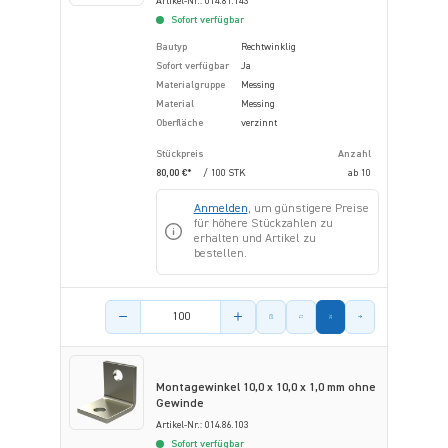
Artikel-Nr.: 014.81.143
Sofort verfügbar
Bautyp
Rechtwinklig
Sofort verfügbar
Ja
Materialgruppe
Messing
Material
Messing
Oberfläche
verzinnt
Stückpreis
Anzahl
80,00 €*
/ 100 STK
ab
10
Anmelden
, um günstigere Preise
für höhere Stückzahlen zu
erhalten und Artikel zu
bestellen.
Menge des Artikels
Montagewinkel 10,0 x 10,0 x 1,0 mm ohne
Gewinde
Artikel-Nr.: 014.86.103
Sofort verfügbar