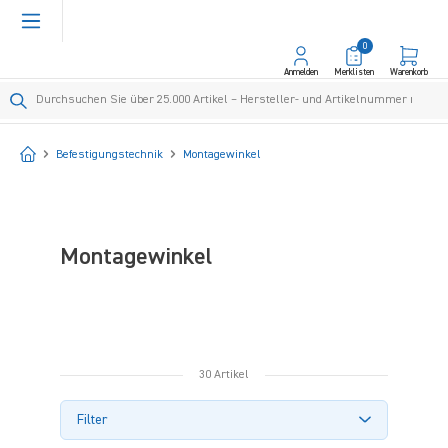
alt springen
0
Anmelden
Merklisten
Warenkorb
Startseite
Befestigungstechnik
Montagewinkel
Montagewinkel
30 Artikel
Filter