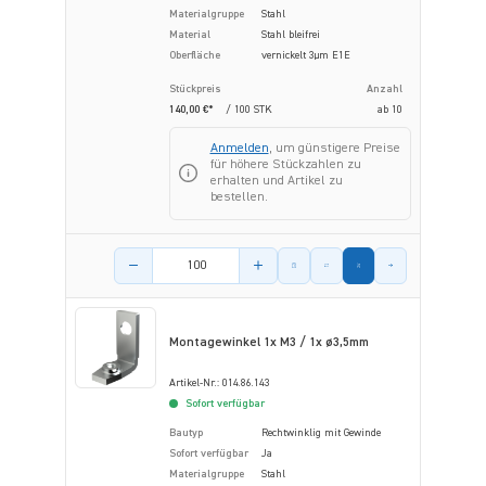
Materialgruppe
Stahl
Material
Stahl bleifrei
Oberfläche
vernickelt 3µm E1E
Stückpreis
Anzahl
140,00 €*
/ 100 STK
ab
10
Anmelden
, um günstigere Preise
für höhere Stückzahlen zu
erhalten und Artikel zu
bestellen.
Menge des Artikels
Montagewinkel 1x M3 / 1x ø3,5mm
Artikel-Nr.: 014.86.143
Sofort verfügbar
Bautyp
Rechtwinklig mit Gewinde
Sofort verfügbar
Ja
Materialgruppe
Stahl