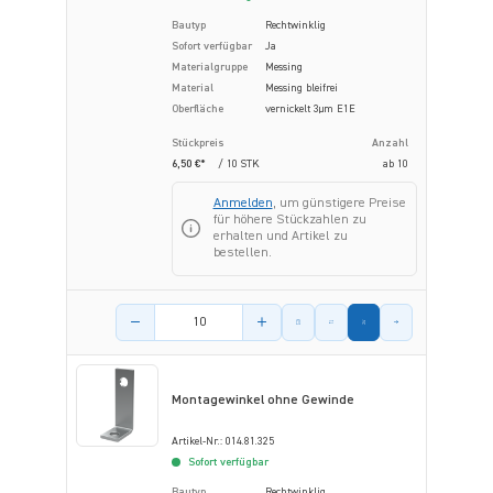
Bautyp
Rechtwinklig
Sofort verfügbar
Ja
Materialgruppe
Messing
Material
Messing bleifrei
Oberfläche
vernickelt 3µm E1E
Stückpreis
Anzahl
6,50 €*
/ 10 STK
ab
10
Anmelden
, um günstigere Preise
für höhere Stückzahlen zu
erhalten und Artikel zu
bestellen.
Menge des Artikels
Montagewinkel ohne Gewinde
Artikel-Nr.: 014.81.325
Sofort verfügbar
Bautyp
Rechtwinklig