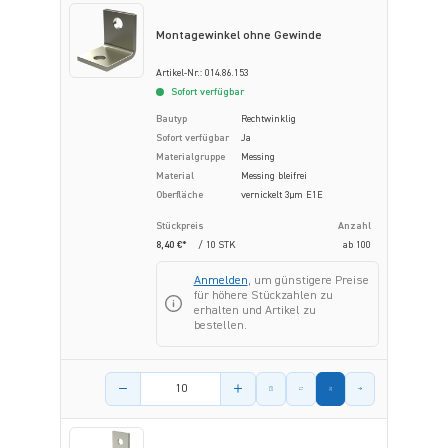
Montagewinkel ohne Gewinde
Artikel-Nr.: 014.86.153
Sofort verfügbar
Bautyp
Rechtwinklig
Sofort verfügbar
Ja
Materialgruppe
Messing
Material
Messing bleifrei
Oberfläche
vernickelt 3µm E1E
Stückpreis
Anzahl
8,40 €*
/ 10 STK
ab
100
Anmelden
, um günstigere Preise
für höhere Stückzahlen zu
erhalten und Artikel zu
bestellen.
Menge des Artikels