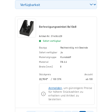
Befestigungswinkel 8x10x8
Artikel-Nr.: 014.86.628
Sofort verfügbar
Bautyp
Rechtwinklig mit Gewinde
Sofort verfügbar
Ja
Materialgruppe
Kunststoff
Material
PA 6.6
Breite [mm]
8
Stückpreis
Anzahl
22,70 €*
/ 100 STK
ab
100
Anmelden
, um günstigere Preise
für höhere Stückzahlen zu
erhalten und Artikel zu
bestellen.