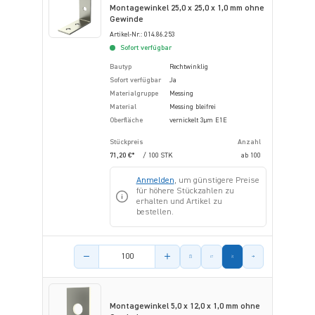
Montagewinkel 25,0 x 25,0 x 1,0 mm ohne
Gewinde
Artikel-Nr.: 014.86.253
Sofort verfügbar
Bautyp
Rechtwinklig
Sofort verfügbar
Ja
Materialgruppe
Messing
Material
Messing bleifrei
Oberfläche
vernickelt 3µm E1E
Stückpreis
Anzahl
71,20 €*
/ 100 STK
ab
100
Anmelden
, um günstigere Preise
für höhere Stückzahlen zu
erhalten und Artikel zu
bestellen.
Menge des Artikels
Montagewinkel 5,0 x 12,0 x 1,0 mm ohne