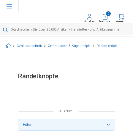
alt springen
0
Anmelden
Merklisten
Warenkorb
Startseite
Gehäusetechnik
Griffmuttern & Kugelknöpfe
Rändelknöpfe
Rändelknöpfe
33 Artikel
Filter