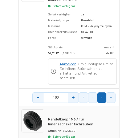
Artikel-Nr.: 002.39.050
Sofort verfügbar
Sofort verfügbar
Ja
Materialgruppe
Kunststoff
Material
POM - Polyoxymethylen
Brennbarkeitsklasse
UL94-HB
Farbe
schwarz
Stückpreis
Anzahl
51,20 €*
/ 100 STK
ab
100
Anmelden
, um günstigere Preise
für höhere Stückzahlen zu
erhalten und Artikel zu
bestellen.
Menge des Artikels
Rändelknopf M6 / für
Innensechskantschrauben
Artikel-Nr.: 002.39.061
Sofort verfügbar