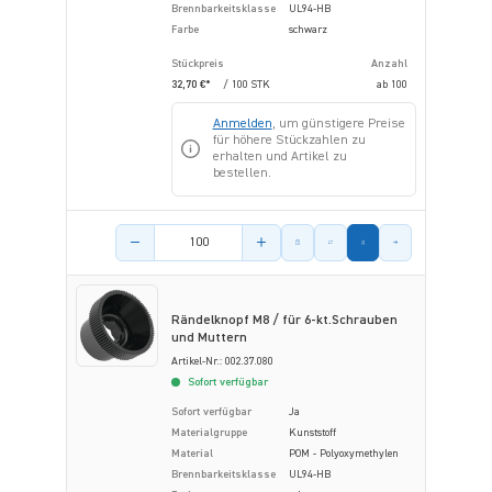
Brennbarkeitsklasse
UL94-HB
Farbe
schwarz
Stückpreis
Anzahl
32,70 €*
/ 100 STK
ab
100
Anmelden
, um günstigere Preise
für höhere Stückzahlen zu
erhalten und Artikel zu
bestellen.
Menge des Artikels
Rändelknopf M8 / für 6-kt.Schrauben
und Muttern
Artikel-Nr.: 002.37.080
Sofort verfügbar
Sofort verfügbar
Ja
Materialgruppe
Kunststoff
Material
POM - Polyoxymethylen
Brennbarkeitsklasse
UL94-HB