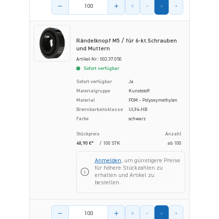
Menge des Artikels
Rändelknopf M5 / für 6-kt.Schrauben
und Muttern
Artikel-Nr.: 002.37.050
Sofort verfügbar
Sofort verfügbar
Ja
Materialgruppe
Kunststoff
Material
POM - Polyoxymethylen
Brennbarkeitsklasse
UL94-HB
Farbe
schwarz
Stückpreis
Anzahl
48,90 €*
/ 100 STK
ab
100
Anmelden
, um günstigere Preise
für höhere Stückzahlen zu
erhalten und Artikel zu
bestellen.
Menge des Artikels