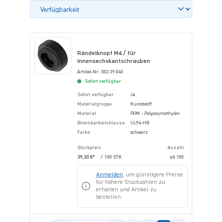
Rändelknopf M4 / für
Innensechskantschrauben
Artikel-Nr.: 002.39.040
Sofort verfügbar
Sofort verfügbar
Ja
Materialgruppe
Kunststoff
Material
POM - Polyoxymethylen
Brennbarkeitsklasse
UL94-HB
Farbe
schwarz
Stückpreis
Anzahl
39,20 €*
/ 100 STK
ab
100
Anmelden
, um günstigere Preise
für höhere Stückzahlen zu
erhalten und Artikel zu
bestellen.