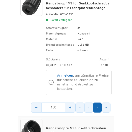
Rändelknopf M3 für Senkkopfschraube
besonders für Frontplattenmontage
Artikel-Nr.: 002.40.130
Sofort verfügbar
Sofort verfügbar
Ja
Materialgruppe
Kunststoff
Material
PA 6.0
Brennbarkeitsklasse
UL94-HB
Farbe
schwarz
Stückpreis
Anzahl
35,90 €*
/ 100 STK
ab
100
Anmelden
, um günstigere Preise
für höhere Stückzahlen zu
erhalten und Artikel zu
bestellen.
Menge des Artikels
Rändelknöpfe M5 für 6-kt.Schrauben