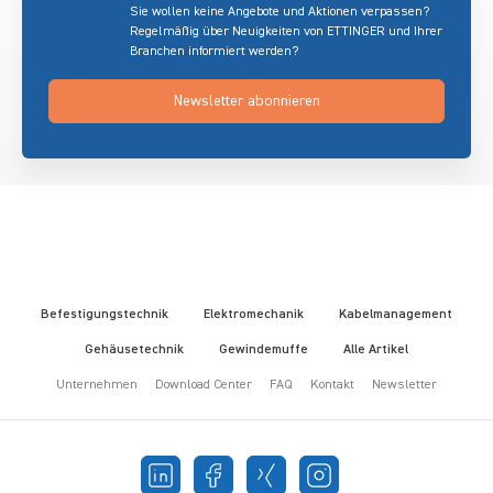
Sie wollen keine Angebote und Aktionen verpassen?
Regelmäßig über Neuigkeiten von ETTINGER und Ihrer
Branchen informiert werden?
Newsletter abonnieren
Befestigungstechnik
Elektromechanik
Kabelmanagement
Gehäusetechnik
Gewindemuffe
Alle Artikel
Unternehmen
Download Center
FAQ
Kontakt
Newsletter