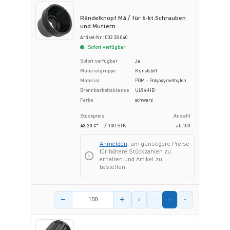
Rändelknopf M4 / für 6-kt.Schrauben
und Muttern
Artikel-Nr.: 002.38.040
Sofort verfügbar
Sofort verfügbar
Ja
Materialgruppe
Kunststoff
Material
POM - Polyoxymethylen
Brennbarkeitsklasse
UL94-HB
Farbe
schwarz
Stückpreis
Anzahl
43,20 €*
/ 100 STK
ab
100
Anmelden
, um günstigere Preise
für höhere Stückzahlen zu
erhalten und Artikel zu
bestellen.
Menge des Artikels