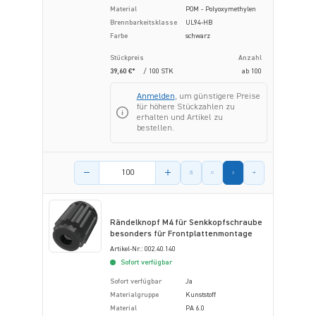
Material
POM - Polyoxymethylen
Brennbarkeitsklasse
UL94-HB
Farbe
schwarz
Stückpreis
Anzahl
39,60 €*
/ 100 STK
ab
100
Anmelden
, um günstigere Preise
für höhere Stückzahlen zu
erhalten und Artikel zu
bestellen.
Menge des Artikels
Rändelknopf M4 für Senkkopfschraube
besonders für Frontplattenmontage
Artikel-Nr.: 002.40.140
Sofort verfügbar
Sofort verfügbar
Ja
Materialgruppe
Kunststoff
Material
PA 6.0