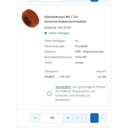
Rändelknopf M3 / für
Innensechskantschrauben
Artikel-Nr.: 002.39.033
Sofort verfügbar
Sofort verfügbar
Ja
Materialgruppe
Kunststoff
Material
POM - Polyoxymethylen
Brennbarkeitsklasse
UL94-HB
Farbe
orange
Stückpreis
Anzahl
39,40 €*
/ 100 STK
ab
100
Anmelden
, um günstigere Preise
für höhere Stückzahlen zu
erhalten und Artikel zu
bestellen.
Menge des Artikels