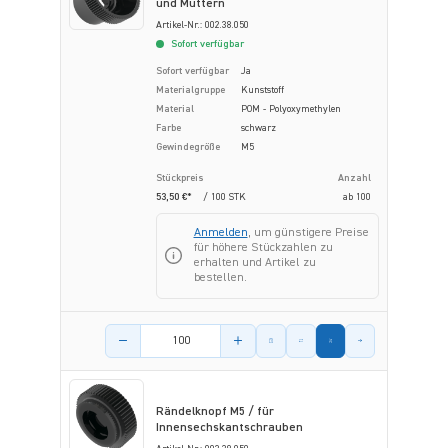
und Muttern
Artikel-Nr.: 002.38.050
Sofort verfügbar
Sofort verfügbar
Ja
Materialgruppe
Kunststoff
Material
POM - Polyoxymethylen
Farbe
schwarz
Gewindegröße
M5
Stückpreis
Anzahl
53,50 €*
/ 100 STK
ab
100
Anmelden
, um günstigere Preise
für höhere Stückzahlen zu
erhalten und Artikel zu
bestellen.
Menge des Artikels
Rändelknopf M5 / für
Innensechskantschrauben