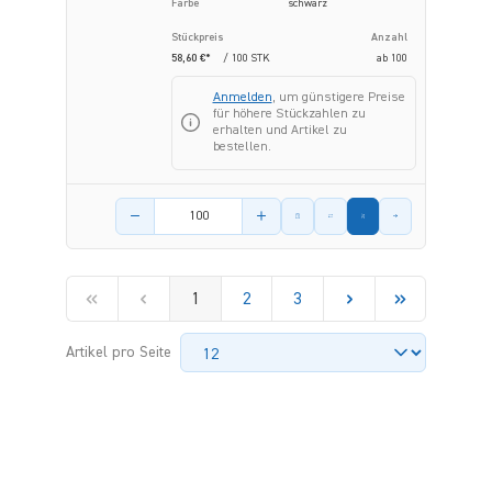
Farbe
schwarz
Stückpreis
Anzahl
58,60 €*
/ 100 STK
ab
100
Anmelden
, um günstigere Preise
für höhere Stückzahlen zu
erhalten und Artikel zu
bestellen.
Menge des Artikels
1
2
3
Artikel pro Seite