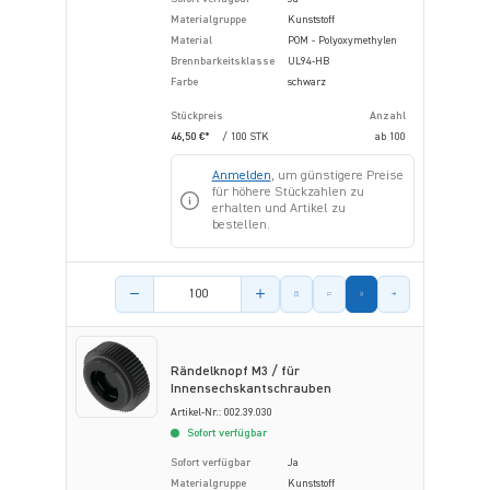
Materialgruppe
Kunststoff
Material
POM - Polyoxymethylen
Brennbarkeitsklasse
UL94-HB
Farbe
schwarz
Stückpreis
Anzahl
46,50 €*
/ 100 STK
ab
100
Anmelden
, um günstigere Preise
für höhere Stückzahlen zu
erhalten und Artikel zu
bestellen.
Menge des Artikels
Rändelknopf M3 / für
Innensechskantschrauben
Artikel-Nr.: 002.39.030
Sofort verfügbar
Sofort verfügbar
Ja
Materialgruppe
Kunststoff