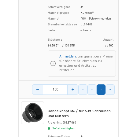
Sofort verfügbar
Ja
Materialgruppe
Kunststoff
Material
POM - Polyoxymethylen
Brennbarkeitsklasse
UL94-HB
Farbe
schwarz
Stückpreis
Anzahl
64,70 €*
/ 100 STK
ab
100
Anmelden
, um günstigere Preise
für höhere Stückzahlen zu
erhalten und Artikel zu
bestellen.
Menge des Artikels
Rändelknopf M6 / für 6-kt.Schrauben
und Muttern
Artikel-Nr.: 002.37.060
Sofort verfügbar
Sofort verfügbar
Ja