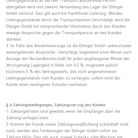
Liefergegenstand an die den Transport ausführende Person
übergeben wird und zwecks Versendung das Lager der Ettinger
GmbH verlässt. Dies gilt auch bei frachtfreier Lieferung. Werden
Liefergegenstände durch die Transportperson beschädigt, wird die
Ettinger GmbH bei entsprechender Information durch den Kunden
etwaige Ansprüche gegen die Transportperson an den Kunden
abtreten.
3. Im Falle des Annahmeverzugs ist die Ettinger GmbH -unbeschadet
weitergehender Ansprüche - berechtigt, beginnend einen Monat nach
Anzeige der Versandbereitschaft für jeden angefangenen Monat der
Verzögerung Lagergeld in Höhe von 0,5 %, insgesamt jedoch
höchstens 5 % des Vertragswerts, des nicht angenommenen
Liefergegenstands vom Kunden zu verlangen, sofern nicht der
Kunde einen niedrigeren Schaden nachweist.
§ 6 Zahlungsbedingungen, Zahlungsverzug des Kunden
1. Zahlungsfristen sind gewahrt, wenn der Empfänger über die
Zahlung verfügen kann.
2. Kommt der Kunde seiner Zahlungsverpflichtung schuldhaft nicht
nach, werden alle Forderungen der Ettinger GmbH sofort zur
Zahlung fällig. Dies gilt auch, soweit Schecks oder Wechsel mit