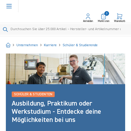
alt springen
0
Anmelden
Merklisten
Warenkorb
Startseite
Unternehmen
Karriere
Schüler & Studierende
SCHÜLER & STUDENTEN
Ausbildung, Praktikum oder
Werkstudium - Entdecke deine
Möglichkeiten bei uns