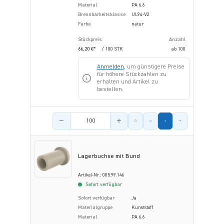
Material
PA 6.6
Brennbarkeitsklasse
UL94-V2
Farbe
natur
Stückpreis
Anzahl
66,20 €*
/ 100 STK
ab
100
Anmelden
, um günstigere Preise
für höhere Stückzahlen zu
erhalten und Artikel zu
bestellen.
Menge des Artikels
Lagerbuchse mit Bund
Artikel-Nr.: 005.99.146
Sofort verfügbar
Sofort verfügbar
Ja
Materialgruppe
Kunststoff
Material
PA 6.6