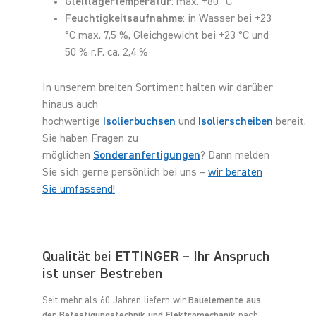
Gleitlagertemperatur
: max. +80 °C
Feuchtigkeitsaufnahme
: in Wasser bei +23
°C max. 7,5 %, Gleichgewicht bei +23 °C und
50 % r.F. ca. 2,4 %
In unserem breiten Sortiment halten wir darüber
hinaus auch
hochwertige
Isolierbuchsen
und
Isolierscheiben
bereit.
Sie haben Fragen zu
möglichen
Sonderanfertigungen
? Dann melden
Sie sich gerne persönlich bei uns –
wir beraten
Sie umfassend!
Qualität bei ETTINGER – Ihr Anspruch
ist unser Bestreben
Seit mehr als 60 Jahren liefern wir
Bauelemente aus
der Befestigungstechnik und Elektromechanik
nach