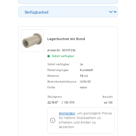
Lagerbuchse mit Bund
Artikel-Nr.: 005.99.056
Sofort verfügbar
Sofort verfügbar
Ja
Materialgruppe
Kunststoff
Material
PA 6.6
Brennbarkeitsklasse
UL94-V2
Farbe
natur
Stückpreis
Anzahl
22,70 €*
/ 100 STK
ab
100
Anmelden
, um günstigere Preise
für höhere Stückzahlen zu
erhalten und Artikel zu
bestellen.