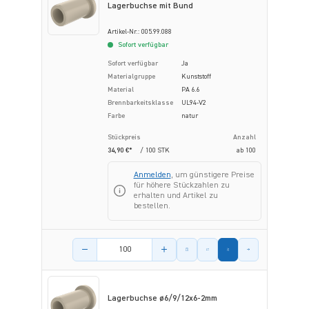
Lagerbuchse mit Bund
Artikel-Nr.: 005.99.088
Sofort verfügbar
Sofort verfügbar
Ja
Materialgruppe
Kunststoff
Material
PA 6.6
Brennbarkeitsklasse
UL94-V2
Farbe
natur
Stückpreis
Anzahl
34,90 €*
/ 100 STK
ab
100
Anmelden
, um günstigere Preise
für höhere Stückzahlen zu
erhalten und Artikel zu
bestellen.
Menge des Artikels
Lagerbuchse ø6/9/12x6-2mm