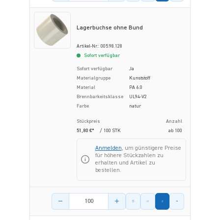
Lagerbuchse ohne Bund
Artikel-Nr.: 005.98.128
Sofort verfügbar
Sofort verfügbar
Ja
Materialgruppe
Kunststoff
Material
PA 6.0
Brennbarkeitsklasse
UL94-V2
Farbe
natur
Stückpreis
Anzahl
51,80 €*
/ 100 STK
ab
100
Anmelden
, um günstigere Preise
für höhere Stückzahlen zu
erhalten und Artikel zu
bestellen.
Menge des Artikels