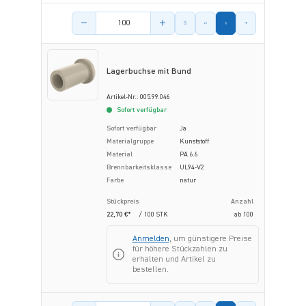
Menge des Artikels
Lagerbuchse mit Bund
Artikel-Nr.: 005.99.046
Sofort verfügbar
Sofort verfügbar
Ja
Materialgruppe
Kunststoff
Material
PA 6.6
Brennbarkeitsklasse
UL94-V2
Farbe
natur
Stückpreis
Anzahl
22,70 €*
/ 100 STK
ab
100
Anmelden
, um günstigere Preise
für höhere Stückzahlen zu
erhalten und Artikel zu
bestellen.