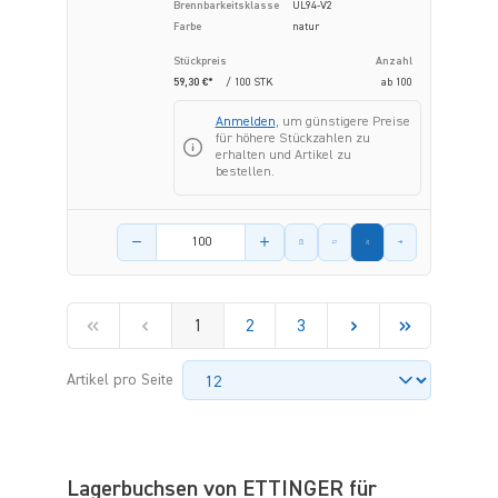
Brennbarkeitsklasse
UL94-V2
Farbe
natur
Stückpreis
Anzahl
59,30 €*
/ 100 STK
ab
100
Anmelden
, um günstigere Preise
für höhere Stückzahlen zu
erhalten und Artikel zu
bestellen.
Menge des Artikels
1
2
3
Artikel pro Seite
Lagerbuchsen von ETTINGER für