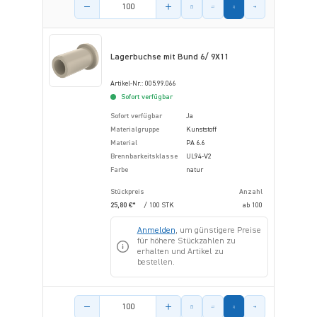
Menge des Artikels
Lagerbuchse mit Bund 6/ 9X11
Artikel-Nr.: 005.99.066
Sofort verfügbar
Sofort verfügbar
Ja
Materialgruppe
Kunststoff
Material
PA 6.6
Brennbarkeitsklasse
UL94-V2
Farbe
natur
Stückpreis
Anzahl
25,80 €*
/ 100 STK
ab
100
Anmelden
, um günstigere Preise
für höhere Stückzahlen zu
erhalten und Artikel zu
bestellen.
Menge des Artikels