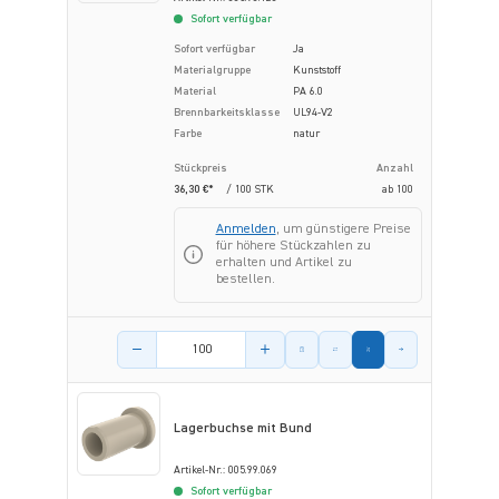
Sofort verfügbar
Sofort verfügbar
Ja
Materialgruppe
Kunststoff
Material
PA 6.0
Brennbarkeitsklasse
UL94-V2
Farbe
natur
Stückpreis
Anzahl
36,30 €*
/ 100 STK
ab
100
Anmelden
, um günstigere Preise
für höhere Stückzahlen zu
erhalten und Artikel zu
bestellen.
Menge des Artikels
Lagerbuchse mit Bund
Artikel-Nr.: 005.99.069
Sofort verfügbar