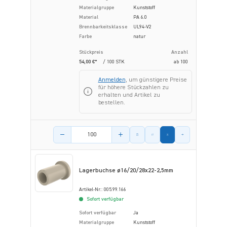
Materialgruppe
Kunststoff
Material
PA 6.0
Brennbarkeitsklasse
UL94-V2
Farbe
natur
Stückpreis
Anzahl
54,00 €*
/ 100 STK
ab
100
Anmelden
, um günstigere Preise
für höhere Stückzahlen zu
erhalten und Artikel zu
bestellen.
Menge des Artikels
Lagerbuchse ø16/20/28x22-2,5mm
Artikel-Nr.: 005.99.166
Sofort verfügbar
Sofort verfügbar
Ja
Materialgruppe
Kunststoff