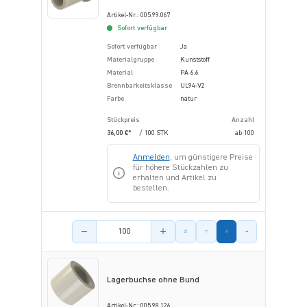
Artikel-Nr.: 005.99.067
Sofort verfügbar
Sofort verfügbar
Ja
Materialgruppe
Kunststoff
Material
PA 6.6
Brennbarkeitsklasse
UL94-V2
Farbe
natur
Stückpreis
Anzahl
36,00 €*
/ 100 STK
ab
100
Anmelden
, um günstigere Preise
für höhere Stückzahlen zu
erhalten und Artikel zu
bestellen.
Menge des Artikels
Lagerbuchse ohne Bund
Artikel-Nr.: 005.98.126