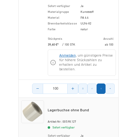
Sofort verfügbar
Ja
Materialgruppe
Kunststoff
Material
PA 6.6
Brennbarkeitsklasse
UL94-V2
Farbe
natur
Stückpreis
Anzahl
39,60 €*
/ 100 STK
ab
100
Anmelden
, um günstigere Preise
für höhere Stückzahlen zu
erhalten und Artikel zu
bestellen.
Menge des Artikels
Lagerbuchse ohne Bund
Artikel-Nr.: 005.98.127
Sofort verfügbar
Sofort verfügbar
Ja