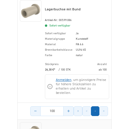
Lagerbuchse mit Bund
Artikel-Nr.: 005.99.086
Sofort verfügbar
Sofort verfügbar
Ja
Materialgruppe
Kunststoff
Material
PA 6.6
Brennbarkeitsklasse
UL94-V2
Farbe
natur
Stückpreis
Anzahl
26,30 €*
/ 100 STK
ab
100
Anmelden
, um günstigere Preise
für höhere Stückzahlen zu
erhalten und Artikel zu
bestellen.
Menge des Artikels