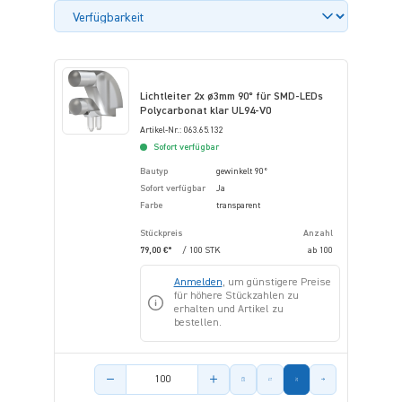
Lichtleiter 2x ø3mm 90° für SMD-LEDs
Polycarbonat klar UL94-V0
Artikel-Nr.: 063.65.132
Sofort verfügbar
Bautyp
gewinkelt 90°
Sofort verfügbar
Ja
Farbe
transparent
Stückpreis
Anzahl
79,00 €*
/ 100 STK
ab
100
Anmelden
, um günstigere Preise
für höhere Stückzahlen zu
erhalten und Artikel zu
bestellen.
Menge des Artikels