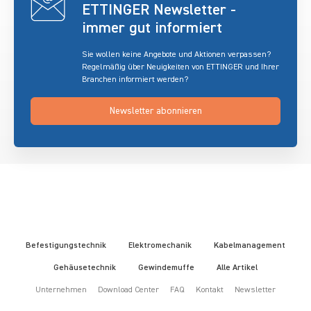
ETTINGER Newsletter -
immer gut informiert
Sie wollen keine Angebote und Aktionen verpassen?
Regelmäßig über Neuigkeiten von ETTINGER und Ihrer
Branchen informiert werden?
Newsletter abonnieren
Befestigungstechnik
Elektromechanik
Kabelmanagement
Gehäusetechnik
Gewindemuffe
Alle Artikel
Unternehmen
Download Center
FAQ
Kontakt
Newsletter