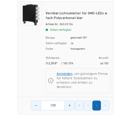
Vertikal-Lichtumleiter für SMD-LEDs 4-
fach Polycarbonat klar
Artikel-Nr.: 063.65.134
Sofort verfügbar
Bautyp
gewinkelt 90°
Sofort verfügbar
Ja
Farbe
transparent
Stückpreis
Anzahl
112,70 €*
/ 100 STK
ab
100
Anmelden
, um günstigere Preise
für höhere Stückzahlen zu
erhalten und Artikel zu
bestellen.
Menge des Artikels