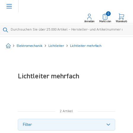
alt springen
0
Anmelden
Merklisten
Warenkorb
Startseite
Elektromechanik
Lichtleiter
Lichtleiter mehrfach
Lichtleiter mehrfach
2 Artikel
Filter