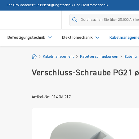
Ihr Großhändler für Befestigungstechnik und Elektromechanik.
springen
Zur Hauptnavigation springen
Befestigungstechnik
Elektromechanik
Kabelmanagem
Startseite
Kabelmanagement
Kabelverschraubungen
Zubehör 
Verschluss-Schraube PG21 ø
Artikel-Nr.: 014.36.217
Bildergalerie überspringen