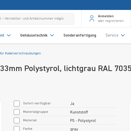
Anmelden
oder registrieren
ent
Gehäusetechnik
Sonderanfertigung
Service
für Kabelverschraubungen
33mm Polystyrol, lichtgrau RAL 703
Sofort verfügbar
Ja
Materialgruppe
Kunststoff
Material
PS - Polystyrol
Farbe
grau