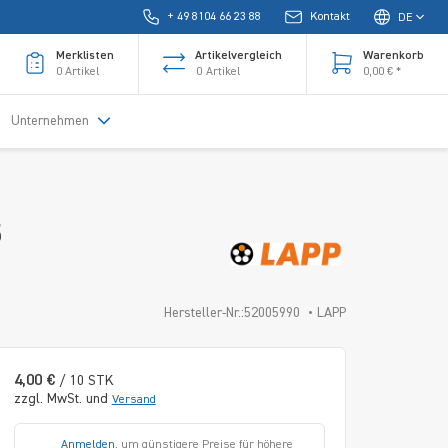
+ 49 8104 66 23 88
Kontakt
DE
Merklisten
Artikelvergleich
Warenkorb
0
Artikel
0
Artikel
0,00 € *
Unternehmen
5
Hersteller-Nr.:52005990
LAPP
4,00 €
/ 10 STK
zzgl. MwSt. und
Versand
Anmelden
, um günstigere Preise für höhere