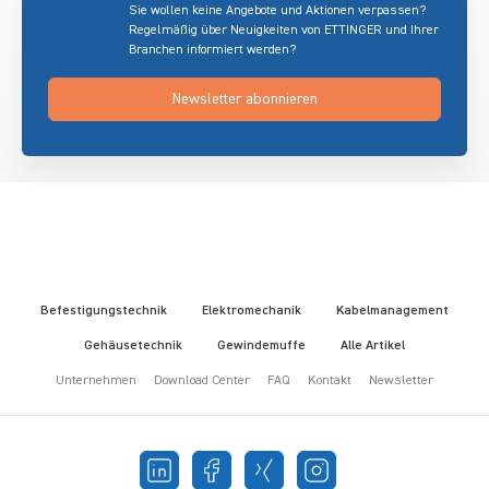
Sie wollen keine Angebote und Aktionen verpassen?
Regelmäßig über Neuigkeiten von ETTINGER und Ihrer
Branchen informiert werden?
Newsletter abonnieren
Befestigungstechnik
Elektromechanik
Kabelmanagement
Gehäusetechnik
Gewindemuffe
Alle Artikel
Unternehmen
Download Center
FAQ
Kontakt
Newsletter