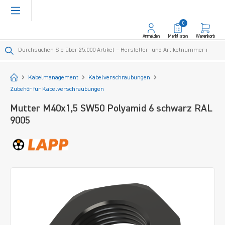
alt springen
0
Anmelden
Merklisten
Warenkorb
Startseite
Kabelmanagement
Kabelverschraubungen
Zubehör für Kabelverschraubungen
Mutter M40x1,5 SW50 Polyamid 6 schwarz RAL
9005
Bildergalerie überspringen