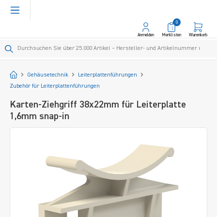
alt springen
0
Anmelden
Merklisten
Warenkorb
Startseite
Gehäusetechnik
Leiterplattenführungen
Zubehör für Leiterplattenführungen
Karten-Ziehgriff 38x22mm für Leiterplatte
1,6mm snap-in
Bildergalerie überspringen