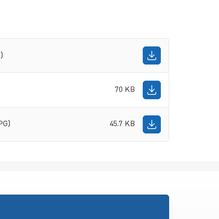
)
70 KB
PG)
45.7 KB