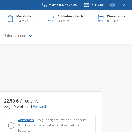
+ 49 8104 66 23 88
Kontakt
DE
Merklisten
Artikelvergleich
Warenkorb
0
Artikel
0
Artikel
0,00 € *
Unternehmen
22,50 €
/ 100 STK
zzgl. MwSt. und
Versand
Anmelden
, um günstigere Preise für höhere
Stückzahlen zu erhalten und Artikel zu
bestellen.