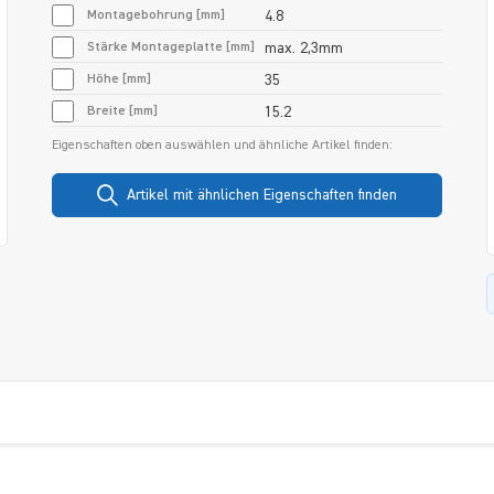
Montagebohrung [mm]
4.8
Stärke Montageplatte [mm]
max. 2,3mm
Höhe [mm]
35
Breite [mm]
15.2
Eigenschaften oben auswählen und ähnliche Artikel finden:
Artikel mit ähnlichen Eigenschaften finden