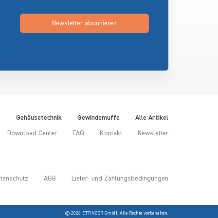
Newsletter abonnieren
t
Gehäusetechnik
Gewindemuffe
Alle Artikel
Download Center
FAQ
Kontakt
Newsletter
tenschutz
AGB
Liefer- und Zahlungsbedingungen
© 2026 ETTINGER GmbH. Alle Rechte vorbehalten.