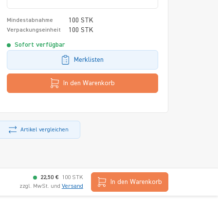
100 STK
Mindestabnahme
100 STK
Verpackungseinheit
Sofort verfügbar
Merklisten
In den Warenkorb
Artikel vergleichen
22,50 €
100 STK
In den Warenkorb
zzgl. MwSt. und
Versand