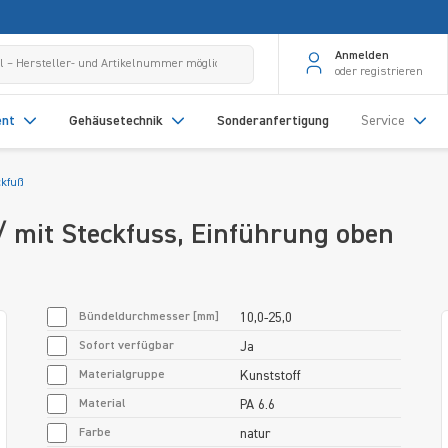
Anmelden
oder registrieren
ent
Gehäusetechnik
Sonderanfertigung
Service
ckfuß
/ mit Steckfuss, Einführung oben
Bündeldurchmesser [mm]
10,0-25,0
Sofort verfügbar
Ja
Materialgruppe
Kunststoff
Material
PA 6.6
Farbe
natur