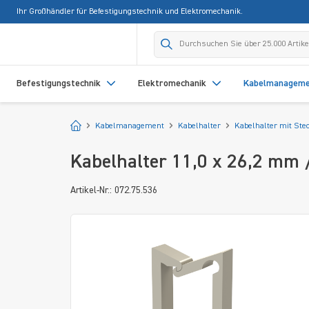
Ihr Großhändler für Befestigungstechnik und Elektromechanik.
springen
Zur Hauptnavigation springen
Befestigungstechnik
Elektromechanik
Kabelmanagem
Startseite
Kabelmanagement
Kabelhalter
Kabelhalter mit Ste
Kabelhalter 11,0 x 26,2 mm 
Artikel-Nr.: 072.75.536
Bildergalerie überspringen