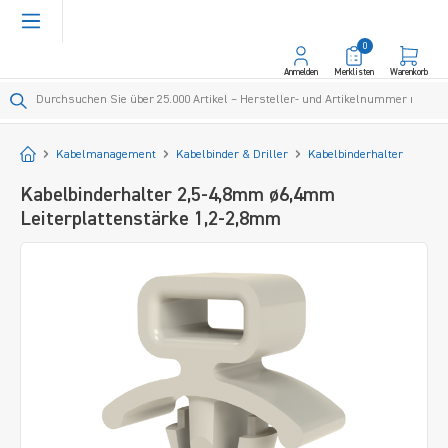
alt springen
0
Anmelden
Merklisten
Warenkorb
Startseite
Kabelmanagement
Kabelbinder & Driller
Kabelbinderhalter
Kabelbinderhalter 2,5-4,8mm ø6,4mm
Leiterplattenstärke 1,2-2,8mm
Bildergalerie überspringen