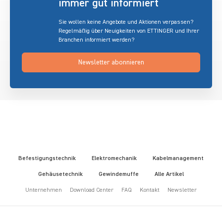
immer gut informiert
Sie wollen keine Angebote und Aktionen verpassen?
Regelmäßig über Neuigkeiten von ETTINGER und Ihrer
Branchen informiert werden?
Newsletter abonnieren
Befestigungstechnik
Elektromechanik
Kabelmanagement
Gehäusetechnik
Gewindemuffe
Alle Artikel
Unternehmen
Download Center
FAQ
Kontakt
Newsletter