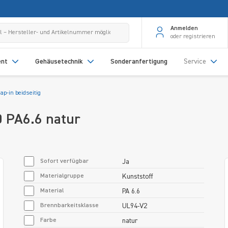
Anmelden
oder registrieren
ent
Gehäusetechnik
Sonderanfertigung
Service
ap-in beidseitig
,0 PA6.6 natur
Sofort verfügbar
Ja
Materialgruppe
Kunststoff
Material
PA 6.6
Brennbarkeitsklasse
UL94-V2
Farbe
natur