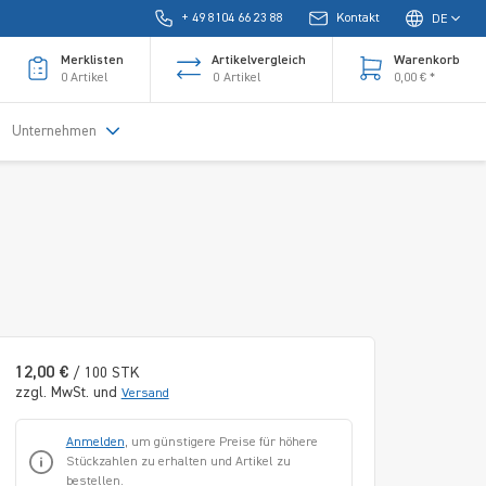
+ 49 8104 66 23 88
Kontakt
DE
Merklisten
Artikelvergleich
Warenkorb
0
Artikel
0
Artikel
0,00 € *
Unternehmen
12,00 €
/ 100 STK
zzgl. MwSt. und
Versand
Anmelden
, um günstigere Preise für höhere
Stückzahlen zu erhalten und Artikel zu
bestellen.