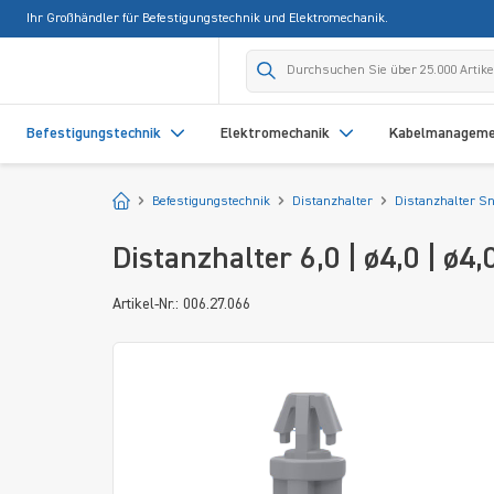
Ihr Großhändler für Befestigungstechnik und Elektromechanik.
springen
Zur Hauptnavigation springen
Befestigungstechnik
Elektromechanik
Kabelmanagem
Startseite
Befestigungstechnik
Distanzhalter
Distanzhalter Sn
Distanzhalter 6,0 | ø4,0 | ø4
Artikel-Nr.: 006.27.066
Bildergalerie überspringen