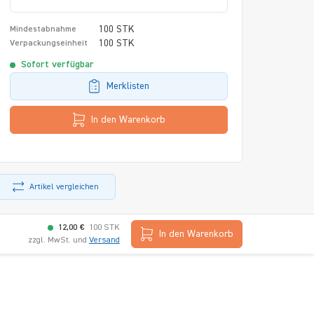
100 STK
Mindestabnahme
100 STK
Verpackungseinheit
Sofort verfügbar
Merklisten
In den Warenkorb
Artikel vergleichen
12,00 €
100 STK
In den Warenkorb
zzgl. MwSt. und
Versand