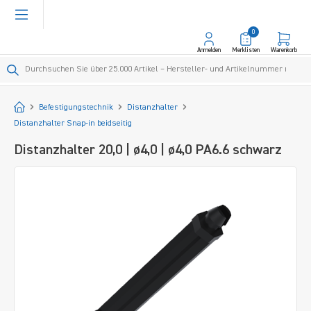
alt springen
0
Anmelden
Merklisten
Warenkorb
Startseite
Befestigungstechnik
Distanzhalter
Distanzhalter Snap-in beidseitig
Distanzhalter 20,0 | ø4,0 | ø4,0 PA6.6 schwarz
Bildergalerie überspringen