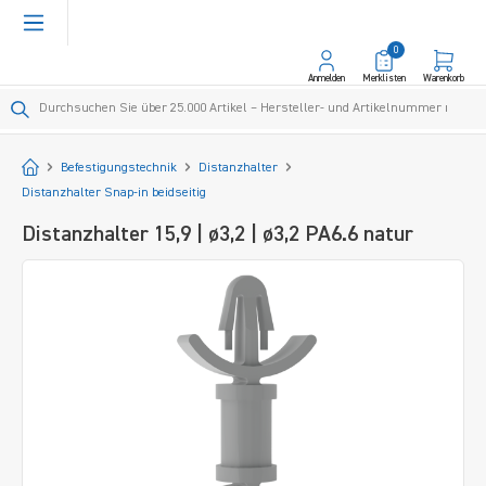
alt springen
0
Anmelden
Merklisten
Warenkorb
Startseite
Befestigungstechnik
Distanzhalter
Distanzhalter Snap-in beidseitig
Distanzhalter 15,9 | ø3,2 | ø3,2 PA6.6 natur
Bildergalerie überspringen