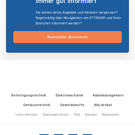
immer gut informiert
Sie wollen keine Angebote und Aktionen verpassen?
Regelmäßig über Neuigkeiten von ETTINGER und Ihrer
Branchen informiert werden?
Newsletter abonnieren
Befestigungstechnik
Elektromechanik
Kabelmanagement
Gehäusetechnik
Gewindemuffe
Alle Artikel
Unternehmen
Download Center
FAQ
Kontakt
Newsletter