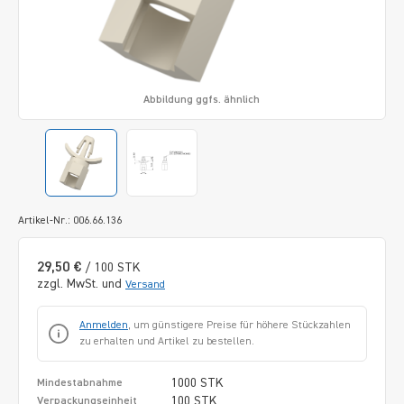
Abbildung ggfs. ähnlich
Artikel-Nr.: 006.66.136
29,50 €
/ 100 STK
zzgl. MwSt. und
Versand
Anmelden
, um günstigere Preise für höhere Stückzahlen
zu erhalten und Artikel zu bestellen.
1000 STK
Mindestabnahme
100 STK
Verpackungseinheit