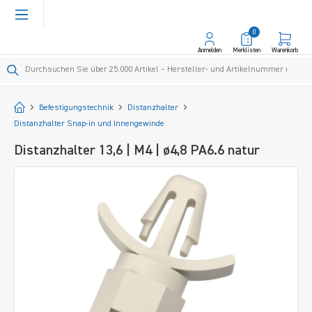
alt springen
0
Anmelden
Merklisten
Warenkorb
Startseite
Befestigungstechnik
Distanzhalter
Distanzhalter Snap-in und Innengewinde
Distanzhalter 13,6 | M4 | ø4,8 PA6.6 natur
Bildergalerie überspringen