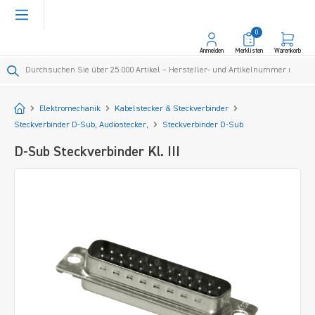
alt springen
0
Anmelden
Merklisten
Warenkorb
Startseite
Elektromechanik
Kabelstecker & Steckverbinder
Steckverbinder D-Sub, Audiostecker,
Steckverbinder D-Sub
D-Sub Steckverbinder Kl. III
Bildergalerie überspringen