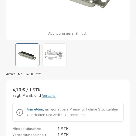
Abbildung ggfs. ähnlich
Artikel-Nr.: 076.03.425
4,10 €
/ 1 STK
zzgl. MwSt. und
Versand
Anmelden
, um günstigere Preise für höhere Stückzahlen
zu erhalten und Artikel zu bestellen.
1 STK
Mindestabnahme
1 STK
Verpackungseinheit