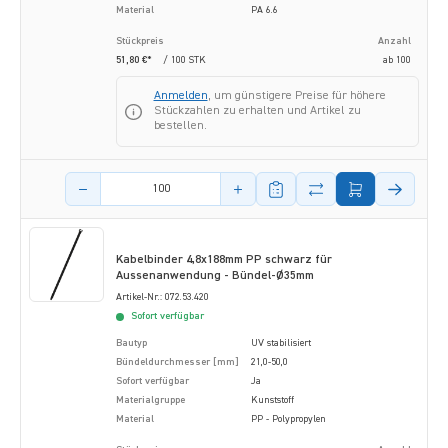
Material
PA 6.6
Stückpreis
Anzahl
51,80 €*
/ 100 STK
ab
100
Anmelden
, um günstigere Preise für höhere
Stückzahlen zu erhalten und Artikel zu
bestellen.
Menge des Artikels
Kabelbinder 4,8x188mm PP schwarz für
Aussenanwendung - Bündel-Ø35mm
Artikel-Nr.: 072.53.420
Sofort verfügbar
Bautyp
UV stabilisiert
Bündeldurchmesser [mm]
21,0-50,0
Sofort verfügbar
Ja
Materialgruppe
Kunststoff
Material
PP - Polypropylen