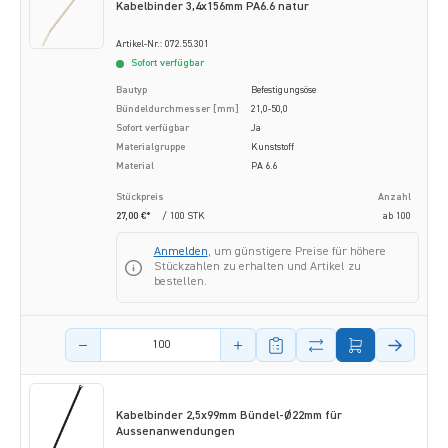
Kabelbinder 3,4x156mm PA6.6 natur
Artikel-Nr.: 072.55.301
Sofort verfügbar
Bautyp
Befestigungsöse
Bündeldurchmesser [mm]
21,0-50,0
Sofort verfügbar
Ja
Materialgruppe
Kunststoff
Material
PA 6.6
Stückpreis
Anzahl
27,00 €*
/ 100 STK
ab
100
Anmelden
, um günstigere Preise für höhere
Stückzahlen zu erhalten und Artikel zu
bestellen.
Menge des Artikels
Kabelbinder 2,5x99mm Bündel-Ø22mm für
Aussenanwendungen