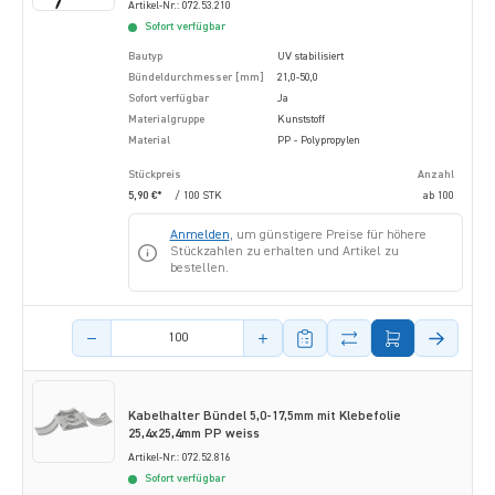
Artikel-Nr.: 072.53.210
Sofort verfügbar
Bautyp
UV stabilisiert
Bündeldurchmesser [mm]
21,0-50,0
Sofort verfügbar
Ja
Materialgruppe
Kunststoff
Material
PP - Polypropylen
Stückpreis
Anzahl
5,90 €*
/ 100 STK
ab
100
Anmelden
, um günstigere Preise für höhere
Stückzahlen zu erhalten und Artikel zu
bestellen.
Menge des Artikels
Kabelhalter Bündel 5,0-17,5mm mit Klebefolie
25,4x25,4mm PP weiss
Artikel-Nr.: 072.52.816
Sofort verfügbar