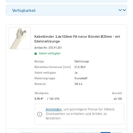
Kabelbinder 2,4x102mm PA natur Bündel Ø23mm - mit
Edelstahlzunge
Artikel-Nr.: 072.91.201
Sofort verfügbar
Bautyp
Stahlzunge
Bündeldurchmesser [mm]
21,0-50,0
Sofort verfügbar
Ja
Materialgruppe
Kunststoff
Material
PA 6.6
Stückpreis
Anzahl
5,95 €*
/ 100 STK
ab
100
Anmelden
, um günstigere Preise für höhere
Stückzahlen zu erhalten und Artikel zu
bestellen.