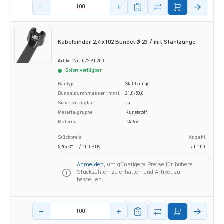
Menge des Artikels
Kabelbinder 2,4 x102 Bündel Ø 23 / mit Stahlzunge
Artikel-Nr.: 072.91.200
Sofort verfügbar
Bautyp
Stahlzunge
Bündeldurchmesser [mm]
21,0-50,0
Sofort verfügbar
Ja
Materialgruppe
Kunststoff
Material
PA 6.6
Stückpreis
Anzahl
5,95 €*
/ 100 STK
ab
100
Anmelden
, um günstigere Preise für höhere
Stückzahlen zu erhalten und Artikel zu
bestellen.
Menge des Artikels