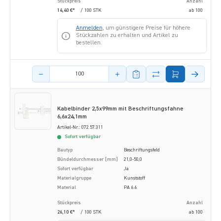
Stückpreis
Anzahl
14,40 €*
/ 100 STK
ab
100
Anmelden
, um günstigere Preise für höhere
Stückzahlen zu erhalten und Artikel zu
bestellen.
Menge des Artikels
Kabelbinder 2,5x99mm mit Beschriftungsfahne
6,6x24,1mm
Artikel-Nr.: 072.57.311
Sofort verfügbar
Bautyp
Beschriftungsfeld
Bündeldurchmesser [mm]
21,0-50,0
Sofort verfügbar
Ja
Materialgruppe
Kunststoff
Material
PA 6.6
Stückpreis
Anzahl
26,10 €*
/ 100 STK
ab
100