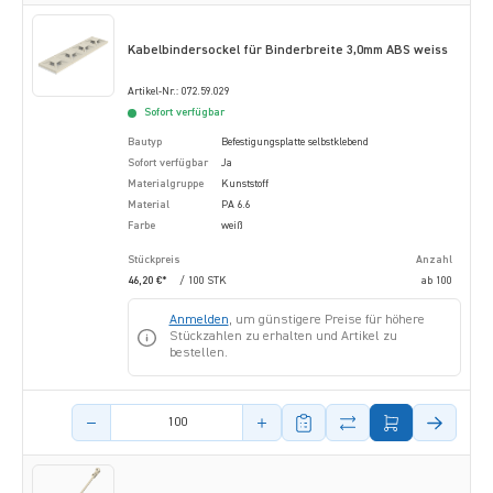
Kabelbindersockel für Binderbreite 3,0mm ABS weiss
Artikel-Nr.: 072.59.029
Sofort verfügbar
Bautyp
Befestigungsplatte selbstklebend
Sofort verfügbar
Ja
Materialgruppe
Kunststoff
Material
PA 6.6
Farbe
weiß
Stückpreis
Anzahl
46,20 €*
/ 100 STK
ab
100
Anmelden
, um günstigere Preise für höhere
Stückzahlen zu erhalten und Artikel zu
bestellen.
Menge des Artikels