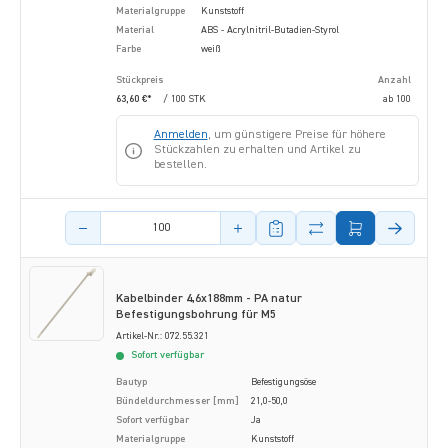
Materialgruppe
Kunststoff
Material
ABS - Acrylnitril-Butadien-Styrol
Farbe
weiß
Stückpreis
Anzahl
63,60 €*
/ 100 STK
ab
100
Anmelden
, um günstigere Preise für höhere
Stückzahlen zu erhalten und Artikel zu
bestellen.
Menge des Artikels
Kabelbinder 4,6x188mm - PA natur
Befestigungsbohrung für M5
Artikel-Nr.: 072.55.321
Sofort verfügbar
Bautyp
Befestigungsöse
Bündeldurchmesser [mm]
21,0-50,0
Sofort verfügbar
Ja
Materialgruppe
Kunststoff