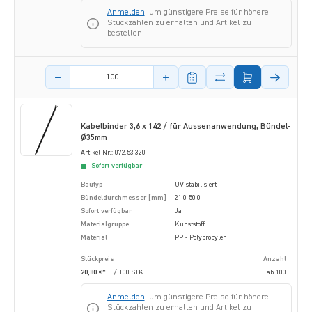
Anmelden
, um günstigere Preise für höhere
Stückzahlen zu erhalten und Artikel zu
bestellen.
Menge des Artikels
Kabelbinder 3,6 x 142 / für Aussenanwendung, Bündel-
Ø35mm
Artikel-Nr.: 072.53.320
Sofort verfügbar
Bautyp
UV stabilisiert
Bündeldurchmesser [mm]
21,0-50,0
Sofort verfügbar
Ja
Materialgruppe
Kunststoff
Material
PP - Polypropylen
Stückpreis
Anzahl
20,80 €*
/ 100 STK
ab
100
Anmelden
, um günstigere Preise für höhere
Stückzahlen zu erhalten und Artikel zu