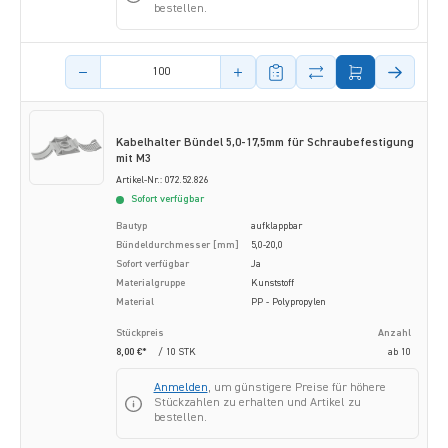
bestellen.
Menge des Artikels
Kabelhalter Bündel 5,0-17,5mm für Schraubefestigung
mit M3
Artikel-Nr.: 072.52.826
Sofort verfügbar
Bautyp
aufklappbar
Bündeldurchmesser [mm]
5,0-20,0
Sofort verfügbar
Ja
Materialgruppe
Kunststoff
Material
PP - Polypropylen
Stückpreis
Anzahl
8,00 €*
/ 10 STK
ab
10
Anmelden
, um günstigere Preise für höhere
Stückzahlen zu erhalten und Artikel zu
bestellen.