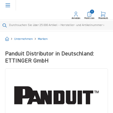
alt springen
0
Anmelden
Merklisten
Warenkorb
Startseite
Unternehmen
Marken
Panduit Distributor in Deutschland:
ETTINGER GmbH