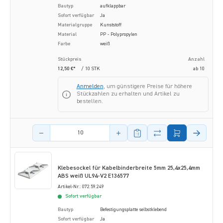
Bautyp
aufklappbar
Sofort verfügbar
Ja
Materialgruppe
Kunststoff
Material
PP - Polypropylen
Farbe
weiß
Stückpreis
Anzahl
12,50 €*
/ 10 STK
ab
10
Anmelden
, um günstigere Preise für höhere
Stückzahlen zu erhalten und Artikel zu
bestellen.
Menge des Artikels
Klebesockel für Kabelbinderbreite 5mm 25,4x25,4mm
ABS weiß UL94-V2 E136577
Artikel-Nr.: 072.59.249
Sofort verfügbar
Bautyp
Befestigungsplatte selbstklebend
Sofort verfügbar
Ja