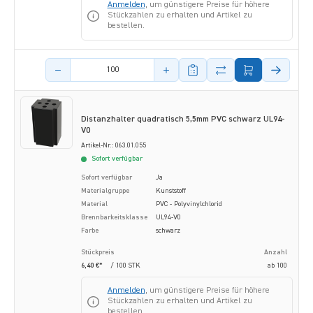
Anmelden
, um günstigere Preise für höhere
Stückzahlen zu erhalten und Artikel zu
bestellen.
Menge des Artikels
Distanzhalter quadratisch 5,5mm PVC schwarz UL94-
V0
Artikel-Nr.: 063.01.055
Sofort verfügbar
Sofort verfügbar
Ja
Materialgruppe
Kunststoff
Material
PVC - Polyvinylchlorid
Brennbarkeitsklasse
UL94-V0
Farbe
schwarz
Stückpreis
Anzahl
6,40 €*
/ 100 STK
ab
100
Anmelden
, um günstigere Preise für höhere
Stückzahlen zu erhalten und Artikel zu
bestellen.