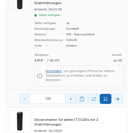
Drahtführungen
Artikel-Nr.: 063.35.100
Sofort verfügbar
Sofort verfügbar
Ja
Materialgruppe
Kunststoff
Material
PVC - Polyvinylchlorid
Brennbarkeitsklasse
UL94-V0
Farbe
schwarz
Stückpreis
Anzahl
8,95 €*
/ 100 STK
ab
100
Anmelden
, um günstigere Preise für höhere
Stückzahlen zu erhalten und Artikel zu
bestellen.
Menge des Artikels
Distanzhalter für ø3mm (T1) LEDs mit 2
Drahtführungen
Artikel-Nr.: 063.35.030