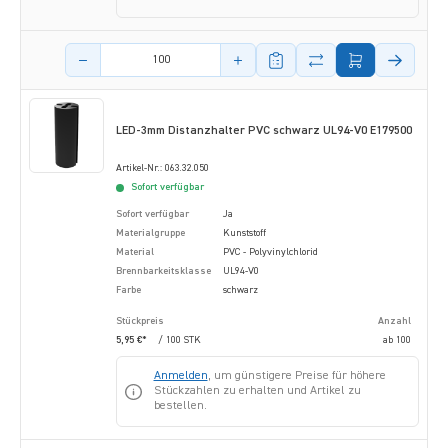
Menge des Artikels
LED-3mm Distanzhalter PVC schwarz UL94-V0 E179500
Artikel-Nr.: 063.32.050
Sofort verfügbar
Sofort verfügbar
Ja
Materialgruppe
Kunststoff
Material
PVC - Polyvinylchlorid
Brennbarkeitsklasse
UL94-V0
Farbe
schwarz
Stückpreis
Anzahl
5,95 €*
/ 100 STK
ab
100
Anmelden
, um günstigere Preise für höhere
Stückzahlen zu erhalten und Artikel zu
bestellen.