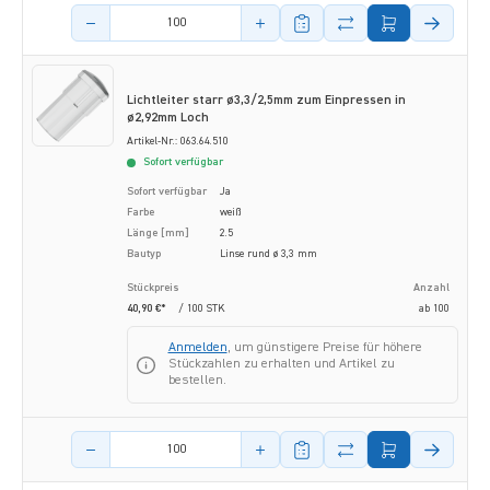
Menge des Artikels
Lichtleiter starr ø3,3/2,5mm zum Einpressen in
ø2,92mm Loch
Artikel-Nr.: 063.64.510
Sofort verfügbar
Sofort verfügbar
Ja
Farbe
weiß
Länge [mm]
2.5
Bautyp
Linse rund ø 3,3 mm
Stückpreis
Anzahl
40,90 €*
/ 100 STK
ab
100
Anmelden
, um günstigere Preise für höhere
Stückzahlen zu erhalten und Artikel zu
bestellen.
Menge des Artikels