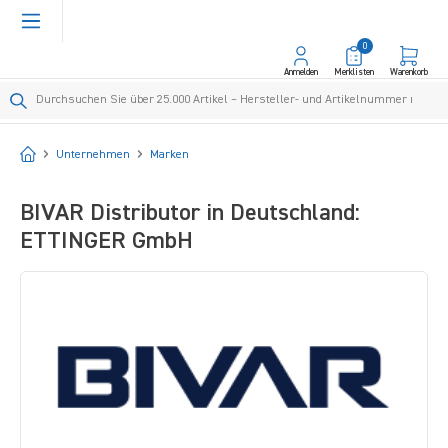
alt springen
0
Anmelden
Merklisten
Warenkorb
Startseite
Unternehmen
Marken
BIVAR Distributor in Deutschland:
ETTINGER GmbH