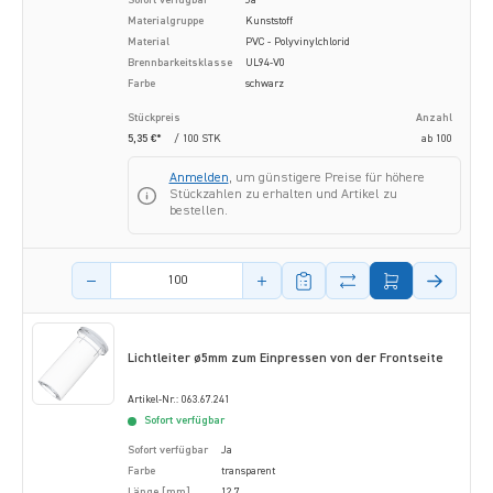
Sofort verfügbar
Ja
Materialgruppe
Kunststoff
Material
PVC - Polyvinylchlorid
Brennbarkeitsklasse
UL94-V0
Farbe
schwarz
Stückpreis
Anzahl
5,35 €*
/ 100 STK
ab
100
Anmelden
, um günstigere Preise für höhere
Stückzahlen zu erhalten und Artikel zu
bestellen.
Menge des Artikels
Lichtleiter ø5mm zum Einpressen von der Frontseite
Artikel-Nr.: 063.67.241
Sofort verfügbar
Sofort verfügbar
Ja
Farbe
transparent
Länge [mm]
12.7