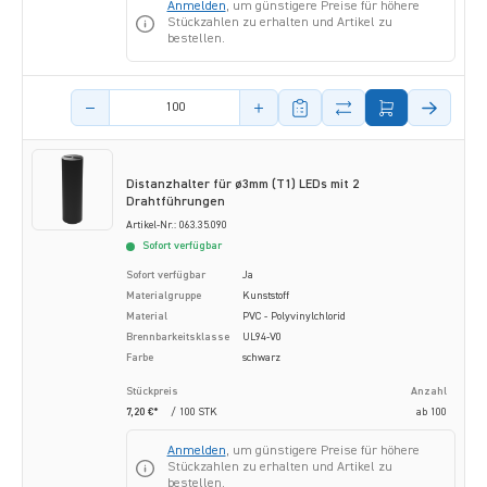
Anmelden
, um günstigere Preise für höhere
Stückzahlen zu erhalten und Artikel zu
bestellen.
Menge des Artikels
Distanzhalter für ø3mm (T1) LEDs mit 2
Drahtführungen
Artikel-Nr.: 063.35.090
Sofort verfügbar
Sofort verfügbar
Ja
Materialgruppe
Kunststoff
Material
PVC - Polyvinylchlorid
Brennbarkeitsklasse
UL94-V0
Farbe
schwarz
Stückpreis
Anzahl
7,20 €*
/ 100 STK
ab
100
Anmelden
, um günstigere Preise für höhere
Stückzahlen zu erhalten und Artikel zu
bestellen.