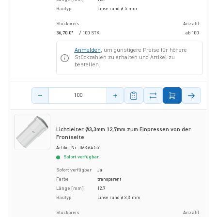
Bautyp
Linse rund ø 5 mm
Stückpreis
Anzahl
36,70 €*
/ 100 STK
ab
100
Anmelden
, um günstigere Preise für höhere
Stückzahlen zu erhalten und Artikel zu
bestellen.
Menge des Artikels
Lichtleiter Ø3,3mm 12,7mm zum Einpressen von der
Frontseite
Artikel-Nr.: 063.64.551
Sofort verfügbar
Sofort verfügbar
Ja
Farbe
transparent
Länge [mm]
12.7
Bautyp
Linse rund ø 3,3 mm
Stückpreis
Anzahl