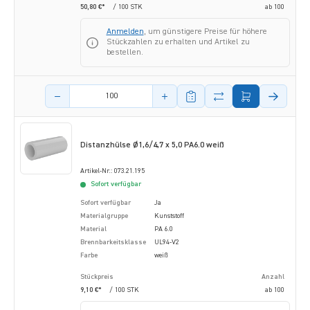
50,80 €*
/ 100 STK
ab
100
Anmelden
, um günstigere Preise für höhere
Stückzahlen zu erhalten und Artikel zu
bestellen.
Menge des Artikels
Distanzhülse Ø1,6/4,7 x 5,0 PA6.0 weiß
Artikel-Nr.: 073.21.195
Sofort verfügbar
Sofort verfügbar
Ja
Materialgruppe
Kunststoff
Material
PA 6.0
Brennbarkeitsklasse
UL94-V2
Farbe
weiß
Stückpreis
Anzahl
9,10 €*
/ 100 STK
ab
100