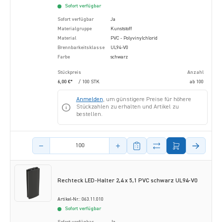
Sofort verfügbar
Sofort verfügbar
Ja
Materialgruppe
Kunststoff
Material
PVC - Polyvinylchlorid
Brennbarkeitsklasse
UL94-V0
Farbe
schwarz
Stückpreis
Anzahl
6,00 €*
/ 100 STK
ab
100
Anmelden
, um günstigere Preise für höhere
Stückzahlen zu erhalten und Artikel zu
bestellen.
Menge des Artikels
Rechteck LED-Halter 2,4 x 5,1 PVC schwarz UL94-V0
Artikel-Nr.: 063.11.010
Sofort verfügbar