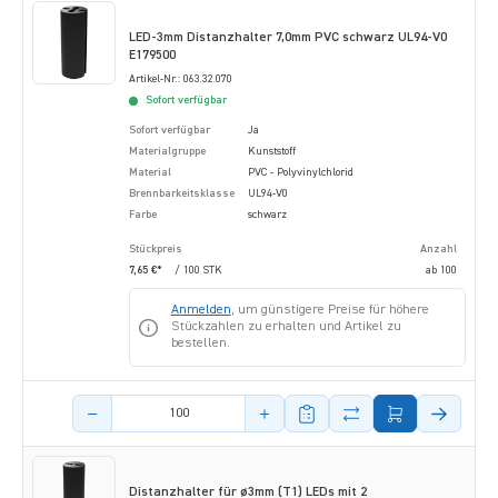
LED-3mm Distanzhalter 7,0mm PVC schwarz UL94-V0
E179500
Artikel-Nr.: 063.32.070
Sofort verfügbar
Sofort verfügbar
Ja
Materialgruppe
Kunststoff
Material
PVC - Polyvinylchlorid
Brennbarkeitsklasse
UL94-V0
Farbe
schwarz
Stückpreis
Anzahl
7,65 €*
/ 100 STK
ab
100
Anmelden
, um günstigere Preise für höhere
Stückzahlen zu erhalten und Artikel zu
bestellen.
Menge des Artikels
Distanzhalter für ø3mm (T1) LEDs mit 2