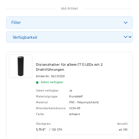
646 Artikel
Filter
Distanzhalter für ø3mm (T1) LEDs mit 2
Drahtführungen
Artikel-Nr.: 063.35.020
Sofort verfügbar
Sofort verfügbar
Ja
Materialgruppe
Kunststoff
Material
PVC - Polyvinylchlorid
Brennbarkeitsklasse
UL94-V0
Farbe
schwarz
Stückpreis
Anzahl
5,75 €*
/ 100 STK
ab
100