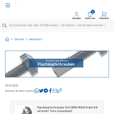
alt springen
0
Anmelden
Merklisten
Warenkorb
Startseite
Service
Aktuelles
07.07.2023
Diesen Artikel teilen:
Flachkopfschraube ISO14583 M3x8 Stahl 8.8
verzinkt Torx Linsenkopf