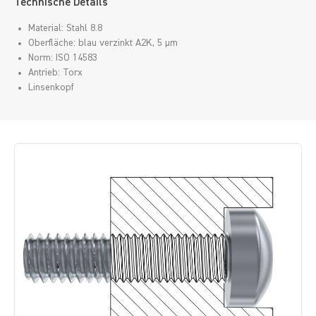
Technische Details
Material: Stahl 8.8
Oberfläche: blau verzinkt A2K, 5 µm
Norm: ISO 14583
Antrieb: Torx
Linsenkopf