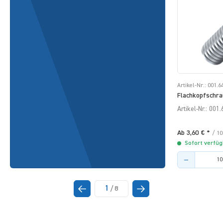
Artikel-Nr.: 001.6
Flachkopfschra
verzinkt Torx 
Artikel-Nr.: 001
Ab 3,60 € *
/ 1
Sofort verfüg
Menge des Arti
1
/
8