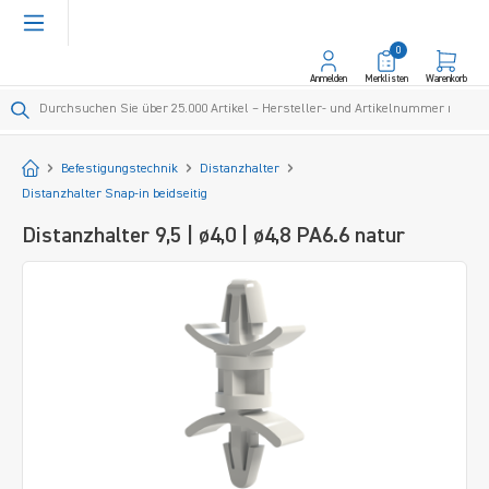
alt springen
0
Anmelden
Merklisten
Warenkorb
Startseite
Befestigungstechnik
Distanzhalter
Distanzhalter Snap-in beidseitig
Distanzhalter 9,5 | ø4,0 | ø4,8 PA6.6 natur
Bildergalerie überspringen