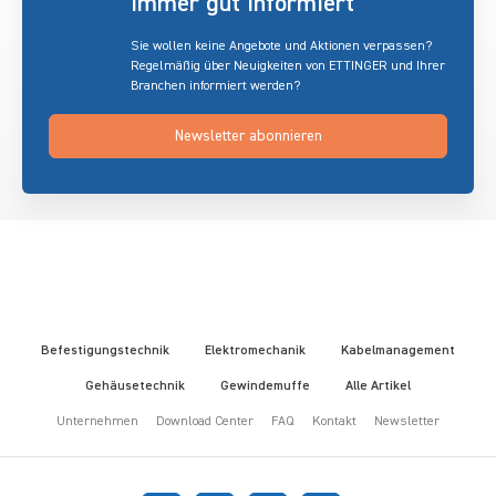
immer gut informiert
Sie wollen keine Angebote und Aktionen verpassen?
Regelmäßig über Neuigkeiten von ETTINGER und Ihrer
Branchen informiert werden?
Newsletter abonnieren
Befestigungstechnik
Elektromechanik
Kabelmanagement
Gehäusetechnik
Gewindemuffe
Alle Artikel
Unternehmen
Download Center
FAQ
Kontakt
Newsletter