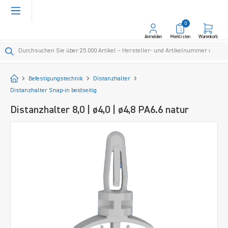
alt springen
0
Anmelden
Merklisten
Warenkorb
Startseite
Befestigungstechnik
Distanzhalter
Distanzhalter Snap-in beidseitig
Distanzhalter 8,0 | ø4,0 | ø4,8 PA6.6 natur
Bildergalerie überspringen