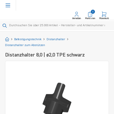
alt springen
0
Anmelden
Merklisten
Warenkorb
Startseite
Befestigungstechnik
Distanzhalter
Distanzhalter zum Abstützen
Distanzhalter 8,0 | ø2,0 TPE schwarz
Bildergalerie überspringen