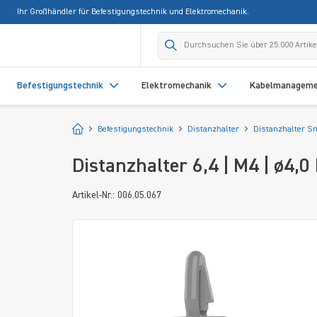
Ihr Großhändler für Befestigungstechnik und Elektromechanik.
springen
Zur Hauptnavigation springen
Befestigungstechnik
Elektromechanik
Kabelmanagem
Startseite
Befestigungstechnik
Distanzhalter
Distanzhalter S
Distanzhalter 6,4 | M4 | ø4,0
Artikel-Nr.: 006.05.067
Bildergalerie überspringen