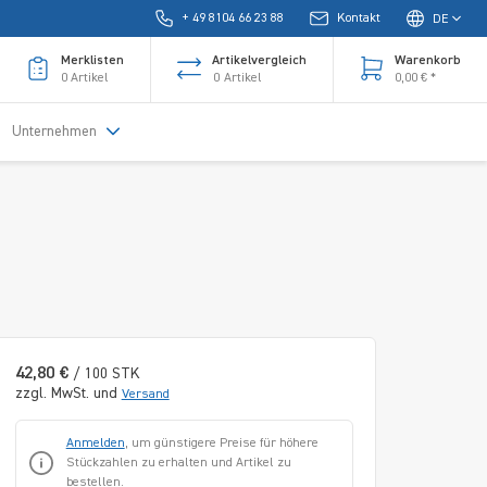
+ 49 8104 66 23 88
Kontakt
DE
Merklisten
Artikelvergleich
Warenkorb
0
Artikel
0
Artikel
0,00 € *
Unternehmen
42,80 €
/ 100 STK
zzgl. MwSt. und
Versand
Anmelden
, um günstigere Preise für höhere
Stückzahlen zu erhalten und Artikel zu
bestellen.