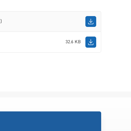
)
32.6 KB