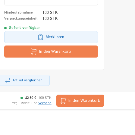
100 STK
Mindestabnahme
100 STK
Verpackungseinheit
Sofort verfügbar
Merklisten
In den Warenkorb
Artikel vergleichen
42,80 €
100 STK
In den Warenkorb
zzgl. MwSt. und
Versand