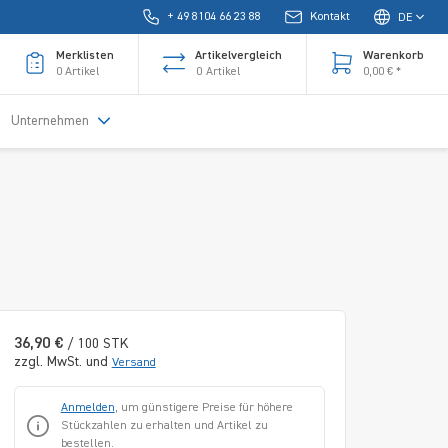
+ 49 8104 66 23 88
Kontakt
DE
Merklisten
Artikelvergleich
Warenkorb
0
Artikel
0
Artikel
0,00 € *
Unternehmen
36,90 €
/ 100 STK
zzgl. MwSt. und
Versand
Anmelden
, um günstigere Preise für höhere
Stückzahlen zu erhalten und Artikel zu
bestellen.