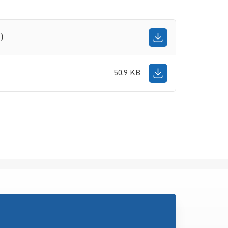
)
50.9 KB