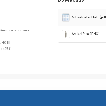
Downloads
Artikeldatenblatt (pdf
 Beschränkung von
Artikelfoto (PNG)
oHS III
e (253)