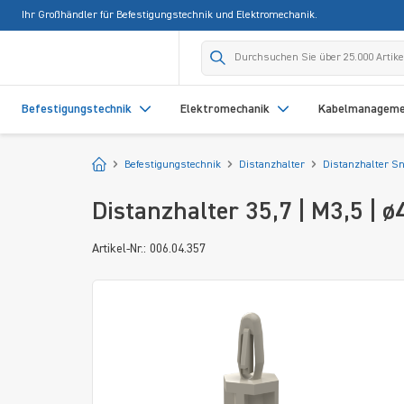
Ihr Großhändler für Befestigungstechnik und Elektromechanik.
springen
Zur Hauptnavigation springen
Befestigungstechnik
Elektromechanik
Kabelmanagem
Startseite
Befestigungstechnik
Distanzhalter
Distanzhalter S
Distanzhalter 35,7 | M3,5 | 
Artikel-Nr.: 006.04.357
Bildergalerie überspringen