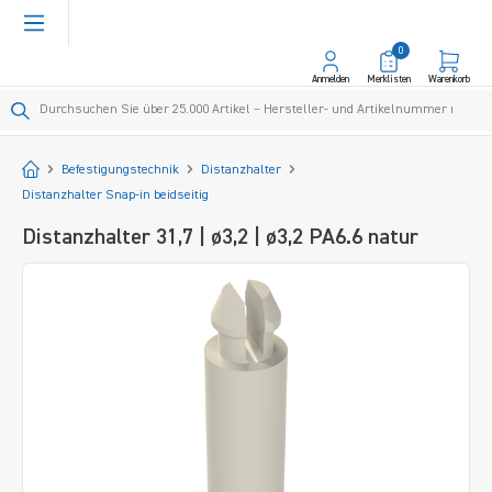
alt springen
0
Anmelden
Merklisten
Warenkorb
Startseite
Befestigungstechnik
Distanzhalter
Distanzhalter Snap-in beidseitig
Distanzhalter 31,7 | ø3,2 | ø3,2 PA6.6 natur
Bildergalerie überspringen