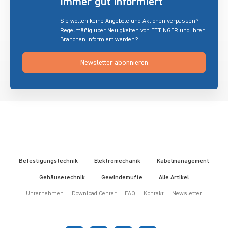
immer gut informiert
Sie wollen keine Angebote und Aktionen verpassen?
Regelmäßig über Neuigkeiten von ETTINGER und Ihrer
Branchen informiert werden?
Newsletter abonnieren
Befestigungstechnik
Elektromechanik
Kabelmanagement
Gehäusetechnik
Gewindemuffe
Alle Artikel
Unternehmen
Download Center
FAQ
Kontakt
Newsletter