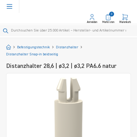
alt springen
0
Anmelden
Merklisten
Warenkorb
Startseite
Befestigungstechnik
Distanzhalter
Distanzhalter Snap-in beidseitig
Distanzhalter 28,6 | ø3,2 | ø3,2 PA6.6 natur
Bildergalerie überspringen