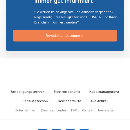
immer gut informiert
Sie wollen keine Angebote und Aktionen verpassen?
Regelmäßig über Neuigkeiten von ETTINGER und Ihrer
Branchen informiert werden?
Newsletter abonnieren
Befestigungstechnik
Elektromechanik
Kabelmanagement
Gehäusetechnik
Gewindemuffe
Alle Artikel
Unternehmen
Download Center
FAQ
Kontakt
Newsletter