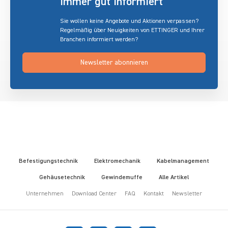
immer gut informiert
Sie wollen keine Angebote und Aktionen verpassen?
Regelmäßig über Neuigkeiten von ETTINGER und Ihrer
Branchen informiert werden?
Newsletter abonnieren
Befestigungstechnik
Elektromechanik
Kabelmanagement
Gehäusetechnik
Gewindemuffe
Alle Artikel
Unternehmen
Download Center
FAQ
Kontakt
Newsletter