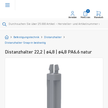
alt springen
0
Anmelden
Merklisten
Warenkorb
Startseite
Befestigungstechnik
Distanzhalter
Distanzhalter Snap-in beidseitig
Distanzhalter 22,2 | ø4,8 | ø4,8 PA6.6 natur
Bildergalerie überspringen