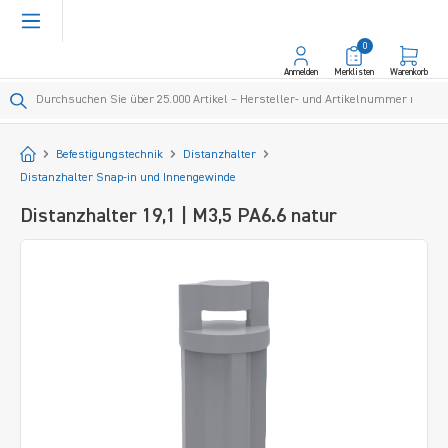
alt springen
0
Anmelden
Merklisten
Warenkorb
Startseite
Befestigungstechnik
Distanzhalter
Distanzhalter Snap-in und Innengewinde
Distanzhalter 19,1 | M3,5 PA6.6 natur
Bildergalerie überspringen