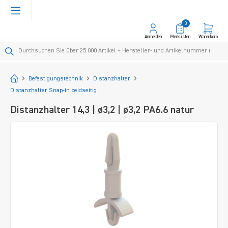
alt springen
0
Anmelden
Merklisten
Warenkorb
Startseite
Befestigungstechnik
Distanzhalter
Distanzhalter Snap-in beidseitig
Distanzhalter 14,3 | ø3,2 | ø3,2 PA6.6 natur
Bildergalerie überspringen