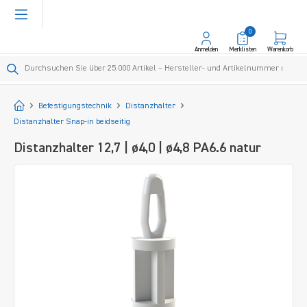
alt springen
0
Anmelden
Merklisten
Warenkorb
Startseite
Befestigungstechnik
Distanzhalter
Distanzhalter Snap-in beidseitig
Distanzhalter 12,7 | ø4,0 | ø4,8 PA6.6 natur
Bildergalerie überspringen