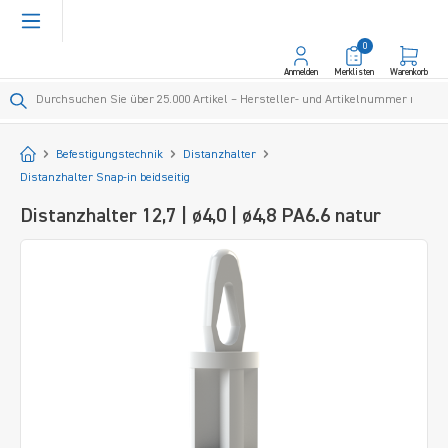
alt springen
0
Anmelden
Merklisten
Warenkorb
Startseite
Befestigungstechnik
Distanzhalter
Distanzhalter Snap-in beidseitig
Distanzhalter 12,7 | ø4,0 | ø4,8 PA6.6 natur
Bildergalerie überspringen