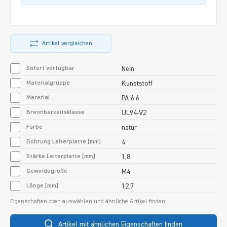
Artikel vergleichen
Sofort verfügbar
Nein
Materialgruppe
Kunststoff
Material
PA 6.6
Brennbarkeitsklasse
UL94-V2
Farbe
natur
Bohrung Leiterplatte [mm]
4
Stärke Leiterplatte [mm]
1,8
Gewindegröße
M4
Länge [mm]
12.7
Eigenschaften oben auswählen und ähnliche Artikel finden:
Artikel mit ähnlichen Eigenschaften finden