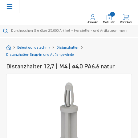
alt springen
0
Anmelden
Merklisten
Warenkorb
Startseite
Befestigungstechnik
Distanzhalter
Distanzhalter Snap-in und Außengewinde
Distanzhalter 12,7 | M4 | ø4,0 PA6.6 natur
Bildergalerie überspringen