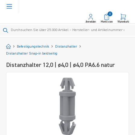
alt springen
0
Anmelden
Merklisten
Warenkorb
Startseite
Befestigungstechnik
Distanzhalter
Distanzhalter Snap-in beidseitig
Distanzhalter 12,0 | ø4,0 | ø4,0 PA6.6 natur
Bildergalerie überspringen