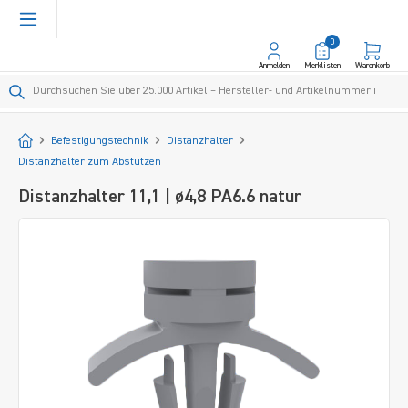
alt springen
0
Anmelden
Merklisten
Warenkorb
Startseite
Befestigungstechnik
Distanzhalter
Distanzhalter zum Abstützen
Distanzhalter 11,1 | ø4,8 PA6.6 natur
Bildergalerie überspringen