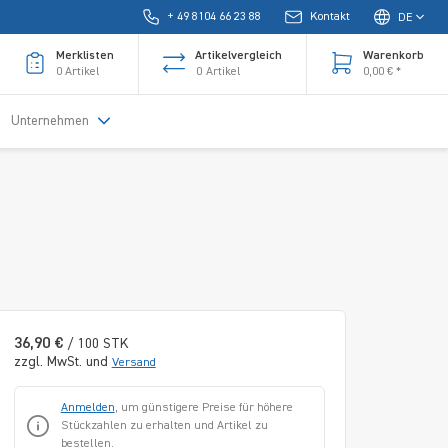
+ 49 8104 66 23 88
Kontakt
DE
Merklisten
Artikelvergleich
Warenkorb
0
Artikel
0
Artikel
0,00 € *
Unternehmen
36,90 €
/ 100 STK
zzgl. MwSt. und
Versand
Anmelden
, um günstigere Preise für höhere
Stückzahlen zu erhalten und Artikel zu
bestellen.