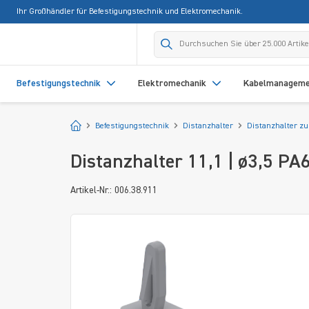
Ihr Großhändler für Befestigungstechnik und Elektromechanik.
springen
Zur Hauptnavigation springen
Befestigungstechnik
Elektromechanik
Kabelmanagem
Startseite
Befestigungstechnik
Distanzhalter
Distanzhalter z
Distanzhalter 11,1 | ø3,5 PA
Artikel-Nr.: 006.38.911
Bildergalerie überspringen