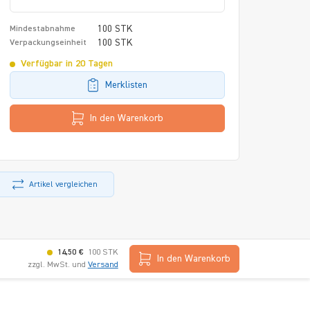
100 STK
Mindestabnahme
100 STK
Verpackungseinheit
Verfügbar in 20 Tagen
Merklisten
In den Warenkorb
Artikel vergleichen
14,50 €
100 STK
In den Warenkorb
zzgl. MwSt. und
Versand