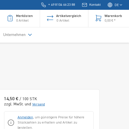
+ 49 8104 66 23 88
Kontakt
DE
Merklisten
Artikelvergleich
Warenkorb
0
Artikel
0
Artikel
0,00 € *
Unternehmen
14,50 €
/ 100 STK
zzgl. MwSt. und
Versand
Anmelden
, um günstigere Preise für höhere
Stückzahlen zu erhalten und Artikel zu
bestellen.