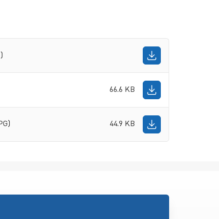
)
66.6 KB
PG)
44.9 KB