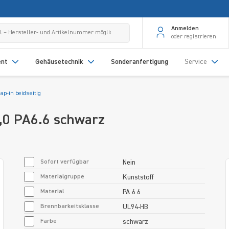
Anmelden
oder registrieren
ent
Gehäusetechnik
Sonderanfertigung
Service
ap-in beidseitig
ø4,0 PA6.6 schwarz
Sofort verfügbar
Nein
Materialgruppe
Kunststoff
Material
PA 6.6
Brennbarkeitsklasse
UL94-HB
Farbe
schwarz