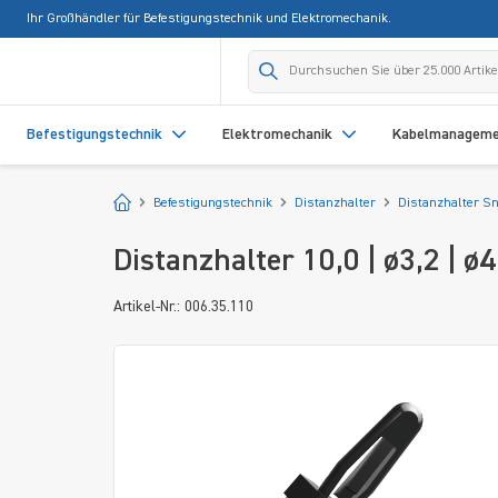
Ihr Großhändler für Befestigungstechnik und Elektromechanik.
springen
Zur Hauptnavigation springen
Befestigungstechnik
Elektromechanik
Kabelmanagem
Startseite
Befestigungstechnik
Distanzhalter
Distanzhalter Sn
Distanzhalter 10,0 | ø3,2 | 
Artikel-Nr.: 006.35.110
Bildergalerie überspringen