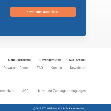
Newsletter abonnieren
t
Gehäusetechnik
Gewindemuffe
Alle Artikel
Download Center
FAQ
Kontakt
Newsletter
tenschutz
AGB
Liefer- und Zahlungsbedingungen
© 2026 ETTINGER GmbH. Alle Rechte vorbehalten.