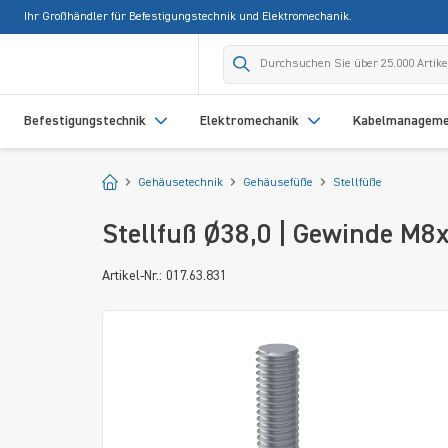
Ihr Großhändler für Befestigungstechnik und Elektromechanik.
springen
Zur Hauptnavigation springen
Befestigungstechnik
Elektromechanik
Kabelmanagem
Startseite
Gehäusetechnik
Gehäusefüße
Stellfüße
Stellfuß Ø38,0 | Gewinde M8x
Artikel-Nr.: 017.63.831
Bildergalerie überspringen