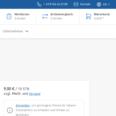
+ 49 8104 66 23 88
Kontakt
DE
Merklisten
Artikelvergleich
Warenkorb
0
Artikel
0
Artikel
0,00 € *
Unternehmen
9,00 €
/ 10 STK
zzgl. MwSt. und
Versand
Anmelden
, um günstigere Preise für höhere
Stückzahlen zu erhalten und Artikel zu
bestellen.