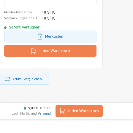
10 STK
Mindestabnahme
10 STK
Verpackungseinheit
Sofort verfügbar
Merklisten
In den Warenkorb
Artikel vergleichen
9,00 €
10 STK
In den Warenkorb
zzgl. MwSt. und
Versand