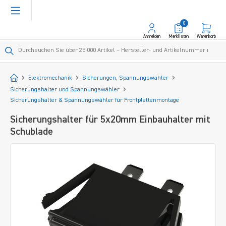
alt springen
0
Anmelden
Merklisten
Warenkorb
Startseite
Elektromechanik
Sicherungen, Spannungswähler
Sicherungshalter und Spannungswähler
Sicherungshalter & Spannungswähler für Frontplattenmontage
Sicherungshalter für 5x20mm Einbauhalter mit
Schublade
Bildergalerie überspringen