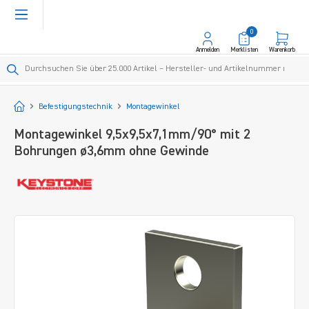
alt springen
0
Anmelden
Merklisten
Warenkorb
Startseite
Befestigungstechnik
Montagewinkel
Montagewinkel 9,5x9,5x7,1mm/90° mit 2
Bohrungen ø3,6mm ohne Gewinde
Bildergalerie überspringen