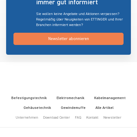
immer gut informiert
Sie wollen keine Angebote und Aktionen verpassen?
Regelmäßig über Neuigkeiten von ETTINGER und Ihrer
Branchen informiert werden?
Newsletter abonnieren
Befestigungstechnik
Elektromechanik
Kabelmanagement
Gehäusetechnik
Gewindemuffe
Alle Artikel
Unternehmen
Download Center
FAQ
Kontakt
Newsletter