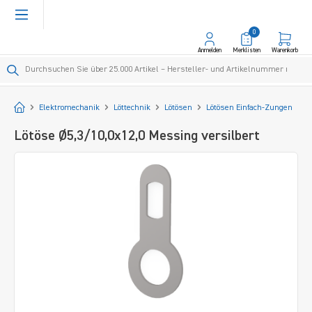
alt springen
0
Anmelden
Merklisten
Warenkorb
Startseite
Elektromechanik
Löttechnik
Lötösen
Lötösen Einfach-Zungen
Lötöse Ø5,3/10,0x12,0 Messing versilbert
Bildergalerie überspringen