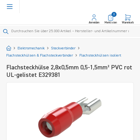
alt springen
0
Anmelden
Merklisten
Warenkorb
Startseite
Elektromechanik
Steckverbinder
Flachsteckhülsen & Flachsteckverbinder
Flachsteckhülsen isoliert
Flachsteckhülse 2,8x0,5mm 0,5-1,5mm² PVC rot
UL-gelistet E329381
Bildergalerie überspringen