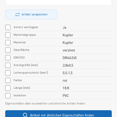
Artikel vergleichen
Sofort verfügbar
Ja
Materialgruppe
Kupfer
Material
Kupfer
Oberfläche
verzinnt
DIN/ISO
DIN46245
Steckgröße [mm]
2,8x0,5
Leiterquerschnitt [mm²]
0,5-1,5
Farbe
rot
Länge [mm]
18.8
Isolation
PVC
Eigenschaften oben auswählen und ähnliche Artikel finden:
Artikel mit ähnlichen Eigenschaften finden