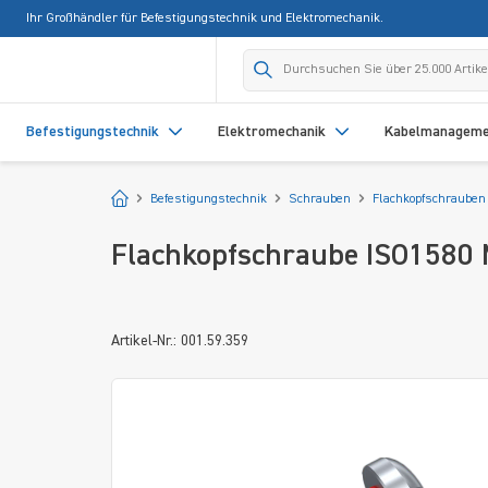
Ihr Großhändler für Befestigungstechnik und Elektromechanik.
springen
Zur Hauptnavigation springen
Befestigungstechnik
Elektromechanik
Kabelmanagem
Startseite
Befestigungstechnik
Schrauben
Flachkopfschrauben
Flachkopfschraube ISO1580
Artikel-Nr.: 001.59.359
Bildergalerie überspringen