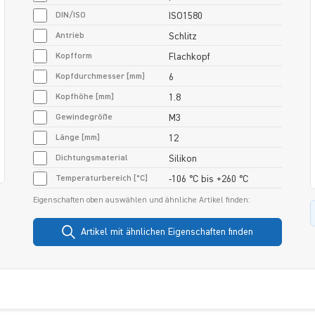
DIN/ISO
ISO1580
Antrieb
Schlitz
Kopfform
Flachkopf
Kopfdurchmesser [mm]
6
Kopfhöhe [mm]
1.8
Gewindegröße
M3
Länge [mm]
12
Dichtungsmaterial
Silikon
Temperaturbereich [°C]
-106 °C bis +260 °C
Eigenschaften oben auswählen und ähnliche Artikel finden:
Artikel mit ähnlichen Eigenschaften finden