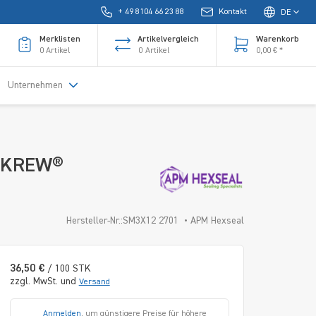
+ 49 8104 66 23 88
Kontakt
DE
Merklisten
Artikelvergleich
Warenkorb
0
Artikel
0
Artikel
0,00 € *
Unternehmen
LSKREW®
Hersteller-Nr.:SM3X12 2701
APM Hexseal
36,50 €
/ 100 STK
zzgl. MwSt. und
Versand
Anmelden
, um günstigere Preise für höhere