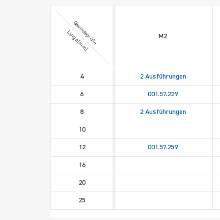
Gewindegröße
Länge [mm]
M2
4
2 Ausführungen
6
001.57.229
8
2 Ausführungen
10
12
001.57.259
16
20
25